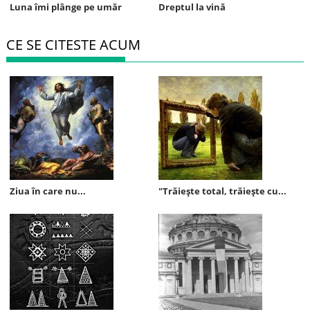
Luna îmi plânge pe umăr
Dreptul la vină
CE SE CITESTE ACUM
Ziua în care nu...
"Trăieşte total, trăieşte cu...