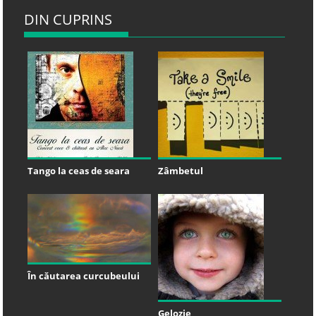
DIN CUPRINS
Tango la ceas de seara
Zâmbetul
În căutarea curcubeului
Gelozie