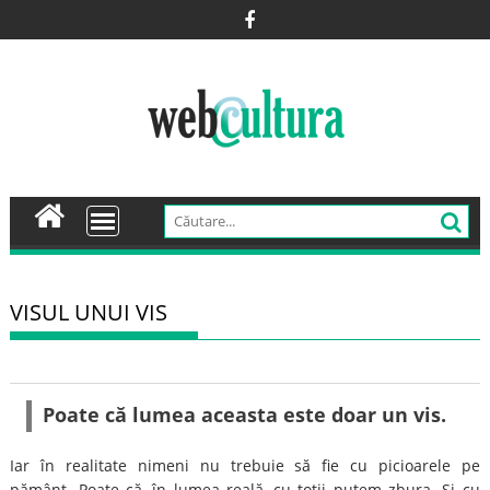
Skip
to
content
VISUL UNUI VIS
Poate că lumea aceasta este doar un vis.
Iar în realitate nimeni nu trebuie să fie cu picioarele pe
pământ. Poate că, în lumea reală, cu toții putem zbura. Și cu