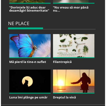
“Dorințele îți aduc doar
“Nu vreau să mor până
dezamăgiri binemeritate”
nu...
NE PLACE
Mă pierd la tine-n suflet
Filantropică
Luna îmi plânge pe umăr
Dreptul la vină