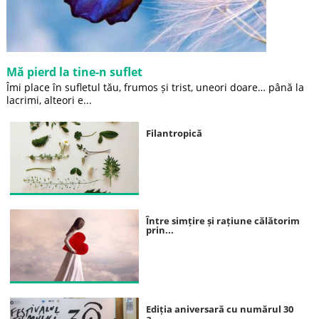
Mă pierd la tine-n suflet
Îmi place în sufletul tău, frumos și trist, uneori doare… până la
lacrimi, alteori e...
Filantropică
Între simțire și rațiune călătorim
prin...
Ediția aniversară cu numărul 30
a...