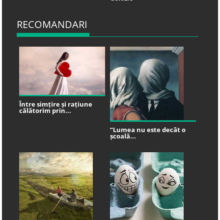
RECOMANDARI
Între simțire și rațiune
călătorim prin...
“Lumea nu este decât o
școală...