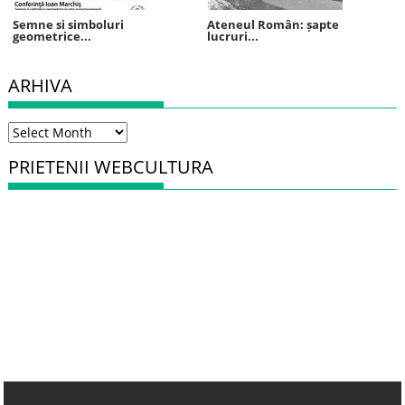
Semne si simboluri
Ateneul Român: șapte
geometrice...
lucruri...
ARHIVA
Arhiva
PRIETENII WEBCULTURA