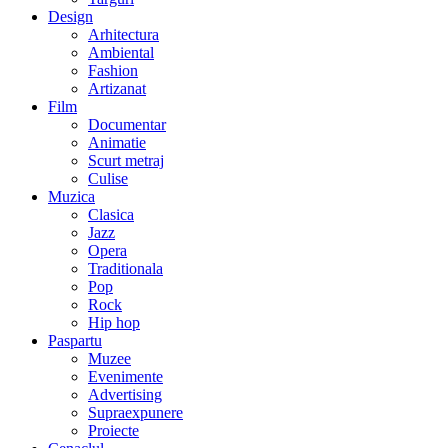
Design
Arhitectura
Ambiental
Fashion
Artizanat
Film
Documentar
Animatie
Scurt metraj
Culise
Muzica
Clasica
Jazz
Opera
Traditionala
Pop
Rock
Hip hop
Paspartu
Muzee
Evenimente
Advertising
Supraexpunere
Proiecte