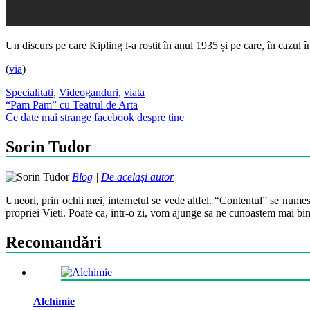
Un discurs pe care Kipling l-a rostit în anul 1935 și pe care, în cazul în 
(
via
)
Specialitati
,
Video
ganduri
,
viata
Post
“Pam Pam” cu Teatrul de Arta
Ce date mai strange facebook despre tine
navigation
Sorin Tudor
Blog
|
De același autor
Uneori, prin ochii mei, internetul se vede altfel. “Contentul” se numes
propriei Vieti. Poate ca, intr-o zi, vom ajunge sa ne cunoastem mai bin
Recomandări
Alchimie