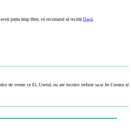
 aveți puțin timp liber, vă recomand să recitiți
Dacă
.
ice de vreme ce El, Userul, nu are incotro: trebuie sa-si fie Creator al