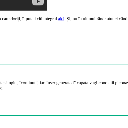
care doriți, îl puteți citi integral
aici
. Și, nu în ultimul rând: atunci când
te simplu, “continut”, iar “user generated” capata vagi conotatii pleonast
e.