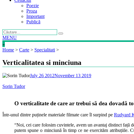
Cenaclul
Poezie
Proza
Important
Publică
MENU
»
Home
>
Carte
>
Specialitati
>
Verticalitatea si minciuna
July 26 2012
November 13 2019
Sorin Tudor
O verticalitate de care ar trebui să dea dovadă toți
Într-unul dintre puținele materiale filmate care îl surpind pe
Rudyard K
“Noi, cei care folosim cuvintele, avem un avantaj distinct față 
putem spune o minciună în timp ce ne exercităm atribuțiile. Cu