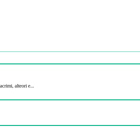
crimi, alteori e...