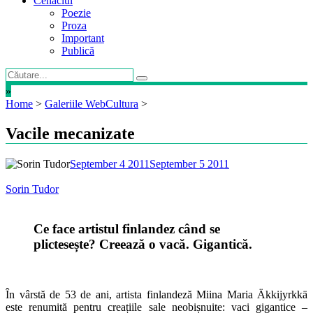
Cenaclul
Poezie
Proza
Important
Publică
»
Home
>
Galeriile WebCultura
>
Vacile mecanizate
September 4 2011
September 5 2011
Sorin Tudor
Ce face artistul finlandez când se
plictesește? Creează o vacă. Gigantică.
În vârstă de 53 de ani, artista finlandeză Miina Maria Äkkijyrkkä
este renumită pentru creațiile sale neobișnuite: vaci gigantice –