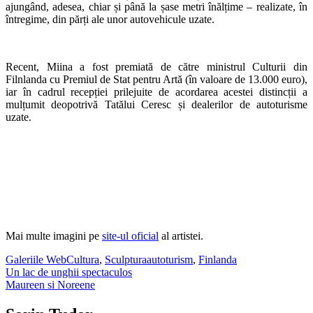
ajungând, adesea, chiar și până la șase metri înălțime – realizate, în
întregime, din părți ale unor autovehicule uzate.
Recent, Miina a fost premiată de către ministrul Culturii din
Filnlanda cu Premiul de Stat pentru Artă (în valoare de 13.000 euro),
iar în cadrul recepției prilejuite de acordarea acestei distincții a
mulțumit deopotrivă Tatălui Ceresc și dealerilor de autoturisme
uzate.
Mai multe imagini pe
site-ul oficial
al artistei.
Galeriile WebCultura
,
Sculptura
autoturism
,
Finlanda
Post
Un lac de unghii spectaculos
Maureen si Noreene
navigation