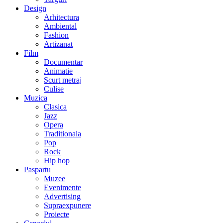
Design
Arhitectura
Ambiental
Fashion
Artizanat
Film
Documentar
Animatie
Scurt metraj
Culise
Muzica
Clasica
Jazz
Opera
Traditionala
Pop
Rock
Hip hop
Paspartu
Muzee
Evenimente
Advertising
Supraexpunere
Proiecte