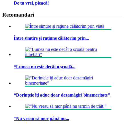
De tu vrei, pleacă!
Recomandari
Între simțire și rațiune călătorim prin...
“Lumea nu este decât o școală...
“Dorințele îți aduc doar dezamăgiri binemeritate”
“Nu vreau să mor până nu...