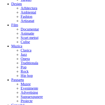
Design
Arhitectura
Ambiental
Fashion
Artizanat
Film
Documentar
Animatie
Scurt metraj
Culise
Muzica
Clasica
Jazz
Opera
Traditionala
Pop
Rock
Hip hop
Paspartu
Muzee
Evenimente
Advertising
Supraexpunere
Proiecte