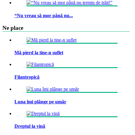
“Nu vreau să mor până nu...
Ne place
Mă pierd la tine-n suflet
Filantropică
Luna îmi plânge pe umăr
Dreptul la vină