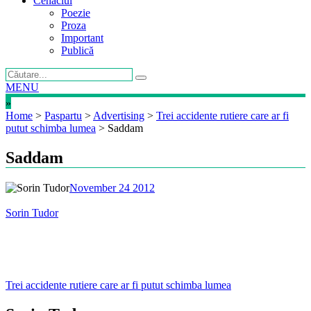
Cenaclul
Poezie
Proza
Important
Publică
MENU
»
Home
>
Paspartu
>
Advertising
>
Trei accidente rutiere care ar fi
putut schimba lumea
>
Saddam
Saddam
November 24 2012
Sorin Tudor
Post
Trei accidente rutiere care ar fi putut schimba lumea
navigation