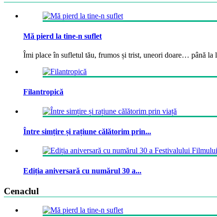
Mă pierd la tine-n suflet
Îmi place în sufletul tău, frumos și trist, uneori doare… până la la
Filantropică
Între simțire și rațiune călătorim prin...
Ediția aniversară cu numărul 30 a...
Cenaclul