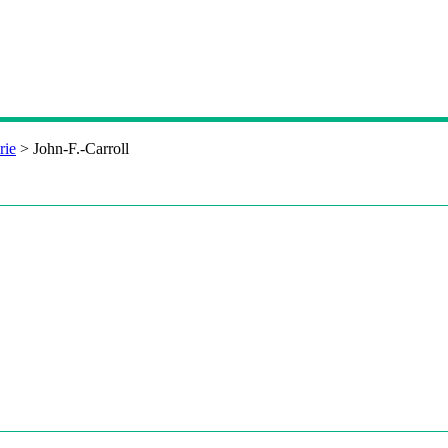
rie
>
John-F.-Carroll