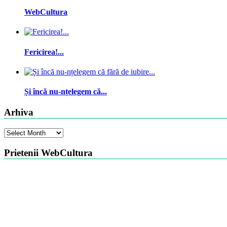
WebCultura
Fericirea!...
Și încă nu-nțelegem că...
Arhiva
Arhiva
Prietenii WebCultura