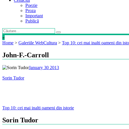
Cenaclul
Poezie
Proza
Important
Publică
»
Home
>
Galeriile WebCultura
>
Top 10: cei mai inalti oameni din isto
John-F.-Carroll
January 30 2013
Sorin Tudor
Post
Top 10: cei mai inalti oameni din istorie
navigation
Sorin Tudor