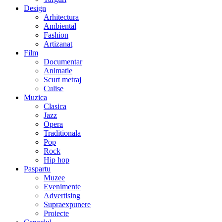
Design
Arhitectura
Ambiental
Fashion
Artizanat
Film
Documentar
Animatie
Scurt metraj
Culise
Muzica
Clasica
Jazz
Opera
Traditionala
Pop
Rock
Hip hop
Paspartu
Muzee
Evenimente
Advertising
Supraexpunere
Proiecte