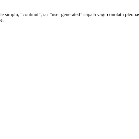
te simplu, “continut”, iar “user generated” capata vagi conotatii pleonast
e.