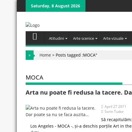
Skip
Saturday, 8 August 2026
to
content
Atitudini
Arte scenice
Arte vizuale
»
Home
>
Posts tagged :MOCA"
MOCA
Arta nu poate fi redusa la tacere. D
April 27 2011
Sorin Tudor
Să recapitulăm:
Los Angeles - MOCA -, și-a deschis porțile Art in the 