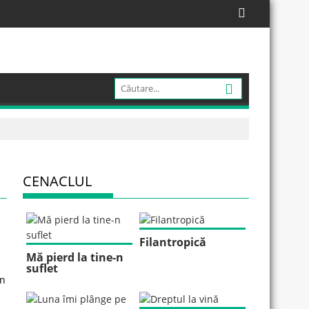
CENACLUL
Filantropică
Mă pierd la tine-n
suflet
in