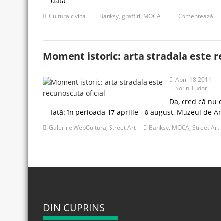
data
Cultura civica
Banksy
,
graffiti
,
MOCA
Comentează
Moment istoric: arta stradala este r
April 18 2011
Sorin Tudor
Da, cred că nu e
Iată: în perioada 17 aprilie - 8 august, Muzeul de
Galeriile WebCultura
,
Street Art
Banksy
,
MOCA
,
Street Art
DIN CUPRINS