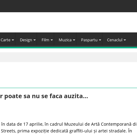
Carte
Design
Film
Muzica
Paspartu
Cenaclul
ar poate sa nu se faca auzita…
 în data de 17 aprilie, în cadrul Muzeului de Artă Contemporană d
Streets, prima expoziție dedicată graffiti-ului și artei stradale. În