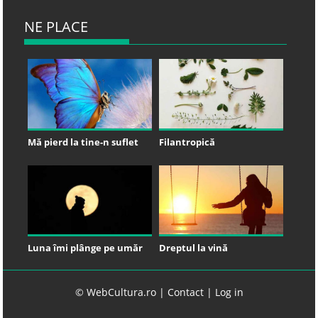
NE PLACE
Mă pierd la tine-n suflet
Filantropică
Luna îmi plânge pe umăr
Dreptul la vină
© WebCultura.ro |
Contact
|
Log in