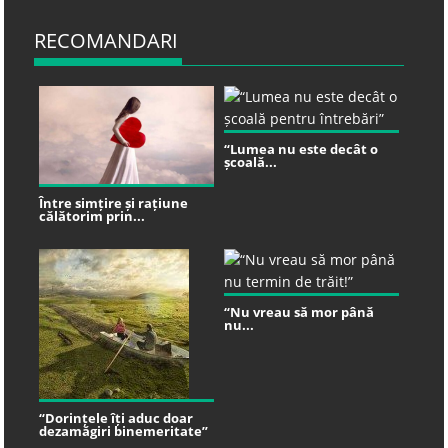
RECOMANDARI
“Lumea nu este decât o
școală...
Între simțire și rațiune
călătorim prin...
“Nu vreau să mor până
nu...
“Dorințele îți aduc doar
dezamăgiri binemeritate”