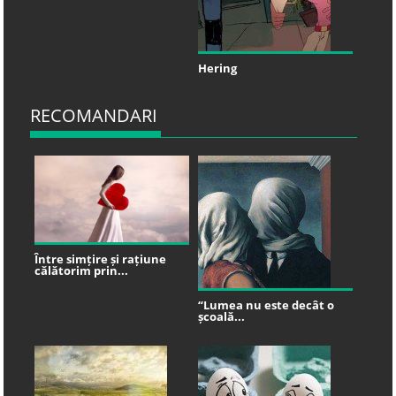
Hering
RECOMANDARI
Între simțire și rațiune
călătorim prin...
“Lumea nu este decât o
școală...