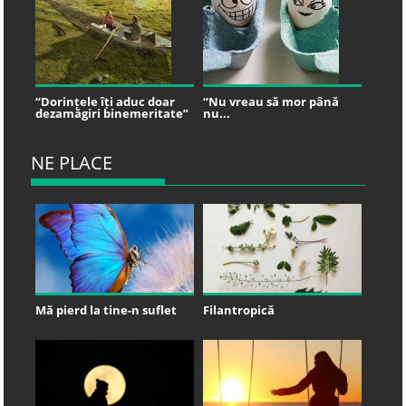
“Dorințele îți aduc doar
“Nu vreau să mor până
dezamăgiri binemeritate”
nu...
NE PLACE
Mă pierd la tine-n suflet
Filantropică