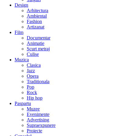
Design
Arhitectura
Ambiental
Fashion
Artizanat
Film
Documentar
Animatie
Scurt metraj
Culise
Muzica
Clasica
Jazz
Opera
Traditionala
Pop
Rock
Hip hop
Paspartu
Muzee
Evenimente
Advertising
Supraexpunere
Proiecte