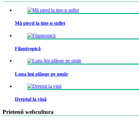
Mă pierd la tine-n suflet
Filantropică
Luna îmi plânge pe umăr
Dreptul la vină
Prietenii webcultura