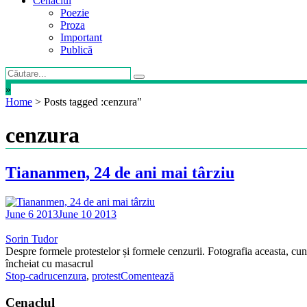
Cenaclul
Poezie
Proza
Important
Publică
»
Home
>
Posts tagged :cenzura"
cenzura
Tiananmen, 24 de ani mai târziu
June 6 2013
June 10 2013
Sorin Tudor
Despre formele protestelor și formele cenzurii. Fotografia aceasta, cu
încheiat cu masacrul
Stop-cadru
cenzura
,
protest
Comentează
Cenaclul