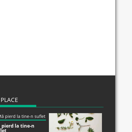
 PLACE
pierd la tine-n
let