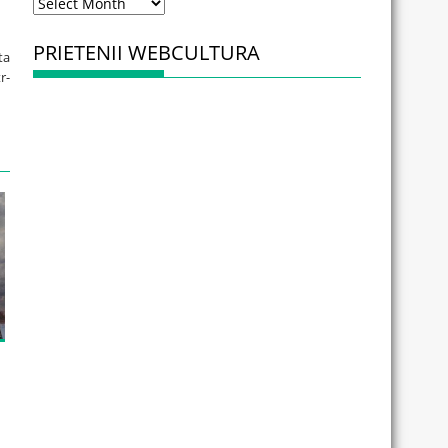
Arhiva
PRIETENII WEBCULTURA
ta
r-