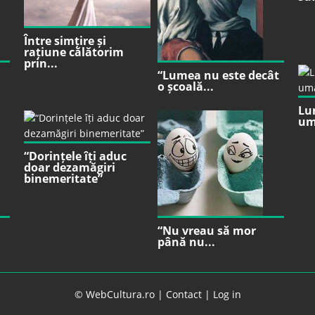
Între simțire și
rațiune călătorim
prin...
“Lumea nu este decât
o școală...
Lu
um
“Dorințele îți aduc
doar dezamăgiri
binemeritate”
“Nu vreau să mor
până nu...
© WebCultura.ro |
Contact
|
Log in