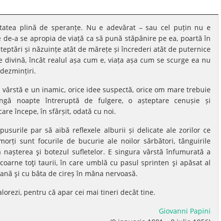
inătatea plină de speranțe. Nu e adevărat – sau cel puțin nu e
e de-a se apropia de viață ca să pună stăpânire pe ea, poartă în
așteptări și năzuințe atât de mărețe și încrederi atât de puternice
e divină, încât realul așa cum e, viața așa cum se scurge ea nu
dezmințiri.
 vârstă e un inamic, orice idee suspectă, orice om mare trebuie
ungă noapte întreruptă de fulgere, o așteptare cenușie și
are începe, în sfârșit, odată cu noi.
usurile par să aibă reflexele alburii și delicate ale zorilor ce
morți sunt focurile de bucurie ale noilor sărbători, tânguirile
 nașterea şi botezul sufletelor. E singura vârstă înfumurată a
e coarne toţi taurii, în care umblă cu pasul sprinten şi apăsat al
eană şi cu bâta de cireș în mâna nervoasă.
alorezi, pentru că apar cei mai tineri decât tine.
Giovanni Papini