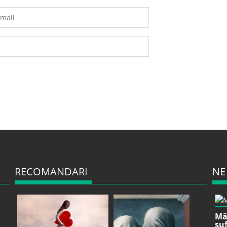
RECOMANDARI
NE
Mă 
suf