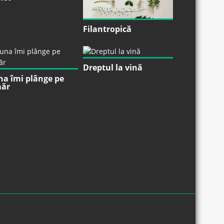
Filantropică
Dreptul la vină
na îmi plânge pe
ăr