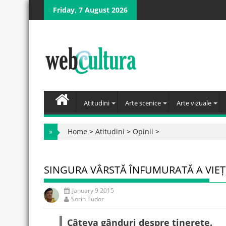
Skip
Friday, 7 August 2026
to
content
Atitudini
Arte scenice
Arte vizuale
»
Home
>
Atitudini
>
Opinii
>
SINGURA VÂRSTĂ ÎNFUMURATĂ A VIEȚ
January 9 2015
Sorin Tudor
Câteva gânduri despre tinerețe.