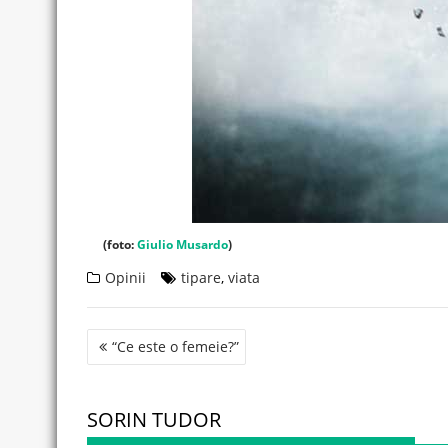
(foto:
Giulio Musardo
)
Opinii
tipare
,
viata
Post
“Ce este o femeie?”
navigation
SORIN TUDOR