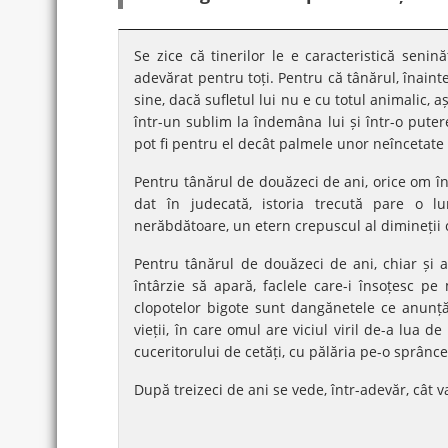
Se zice că tinerilor le e caracteristică sen
adevărat pentru toți. Pentru că tânărul, înaint
sine, dacă sufletul lui nu e cu totul animalic, 
într-un sublim la îndemâna lui și într-o puter
pot fi pentru el decât palmele unor neîncetate 
Pentru tânărul de douăzeci de ani, orice om în
dat în judecată, istoria trecută pare o l
nerăbdătoare, un etern crepuscul al dimineții c
Pentru tânărul de douăzeci de ani, chiar și ap
întârzie să apară, faclele care-i însoțesc pe 
clopotelor bigote sunt dangănetele ce anunță
vieții, în care omul are viciul viril de-a lua d
cuceritorului de cetăți, cu pălăria pe-o sprânc
După treizeci de ani se vede, într-adevăr, cât v