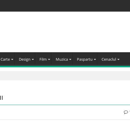
Carte
Design
Film
Muzica
Paspartu
Cenaclul
II