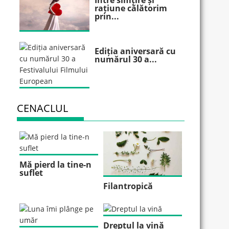
Între simțire și
rațiune călătorim
prin...
Ediția aniversară cu
numărul 30 a...
CENACLUL
Mă pierd la tine-n
suflet
Filantropică
Dreptul la vină