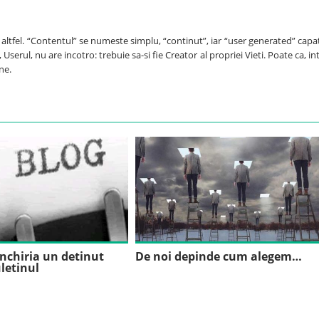
e altfel. “Contentul” se numeste simplu, “continut”, iar “user generated” capa
Userul, nu are incotro: trebuie sa-si fie Creator al propriei Vieti. Poate ca, int
ne.
nchiria un detinut
De noi depinde cum alegem…
letinul