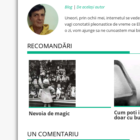
Blog
|
De același autor
Uneori, prin ochii mei, internetul se ved
vagi conotatii pleonastice de vreme ce El, 
o zi, vom ajunge sa ne cunoastem mai bi
RECOMANDĂRI
Cum poti i
Nevoia de magic
doar cu bu
UN COMENTARIU