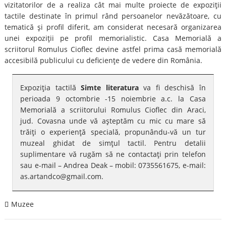
vizitatorilor de a realiza cât mai multe proiecte de expoziţii
tactile destinate în primul rând persoanelor nevăzătoare, cu
tematică şi profil diferit, am considerat necesară organizarea
unei expoziţii pe profil memorialistic. Casa Memorială a
scriitorul Romulus Cioflec devine astfel prima casă memorială
accesibilă publicului cu deficienţe de vedere din România.
Expoziţia tactilă
Simte literatura
va fi deschisă în
perioada 9 octombrie -15 noiembrie a.c. la Casa
Memorială a scriitorului Romulus Cioflec din Araci,
jud. Covasna unde vă aşteptăm cu mic cu mare să
trăiţi o experienţă specială, propunându-vă un tur
muzeal ghidat de simţul tactil. Pentru detalii
suplimentare vă rugăm să ne contactaţi prin telefon
sau e-mail – Andrea Deak – mobil: 0735561675, e-mail:
as.artandco@gmail.com.
Muzee