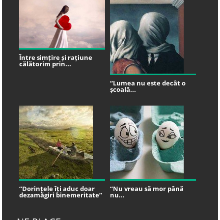
Între simțire și rațiune
călătorim prin...
“Lumea nu este decât o
școală...
“Dorințele îți aduc doar
“Nu vreau să mor până
dezamăgiri binemeritate”
nu...