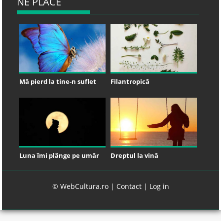
NE PLACE
Mă pierd la tine-n suflet
Filantropică
Luna îmi plânge pe umăr
Dreptul la vină
© WebCultura.ro |
Contact
|
Log in