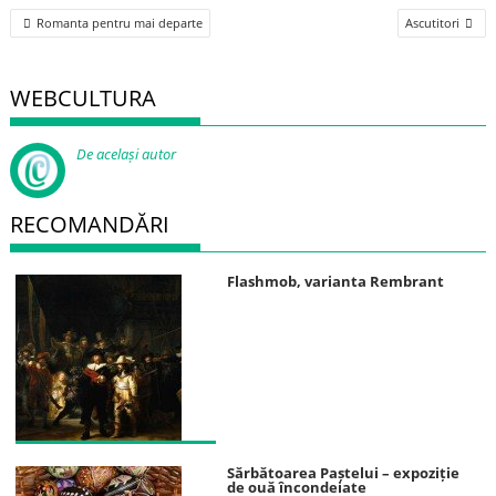
Post
Romanta pentru mai departe
Ascutitori
navigation
WEBCULTURA
De același autor
RECOMANDĂRI
Flashmob, varianta Rembrant
Sărbătoarea Paștelui – expoziție
de ouă încondeiate