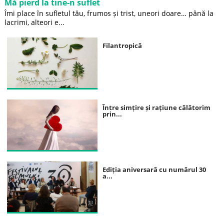
Mă pierd la tine-n suflet
Îmi place în sufletul tău, frumos și trist, uneori doare… până la
lacrimi, alteori e...
Filantropică
Între simțire și rațiune călătorim
prin...
Ediția aniversară cu numărul 30
a...