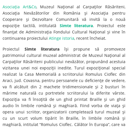
Asociaţia Art&Co
, Muzeul Naţional al Carpaţilor Răsăriteni,
Asociaţia Nevăzătorilor din România şi Asociaţia pentru
Cooperare şi Dezvoltare Comunitară vă invită la o nouă
expoziţie tactilă, intitulată
Simte literatura
. Proiectul este
finanţat de Administraţia Fondului Cultural Naţional şi vine în
continuarea proiectului
Atinge istoria
, recent încheiat.
Proiectul
Simte literatura
îşi propune să promoveze
patrimoniul cultural muzeal administrat de Muzeul Naţional al
Carpaţilor Răsăriteni publicului nevăzător, propunând acestuia
vizitarea unei noi expoziţii inedite. Turul expoziţional special
realizat la Casa Memorială a scriitorului Romulus Cioflec din
Araci, jud. Covasna, pentru persoanele cu deficienţe de vedere,
va fi alcătuit din 2 machete tridimensionale şi 2 busturi în
mărime naturală cu portretele scriitorului la diferite vârste.
Expoziţia va fi însoţită de un ghid printat Braille şi un ghid
audio în limbile română şi maghiară. Fiind vorba de viaţa şi
opera unui scriitor, organizatorii completează turul muzeal şi
cu un scurt volum tipărit în Braille, în limbile română şi
maghiară, intitulat “Romulus Cioflec. Călător în Europa”, care va