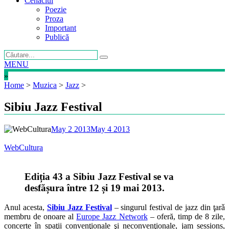
Cenaclul
Poezie
Proza
Important
Publică
MENU
»
Home
>
Muzica
>
Jazz
>
Sibiu Jazz Festival
May 2 2013
May 4 2013
WebCultura
Ediția 43 a Sibiu Jazz Festival se va
desfășura între 12 și 19 mai 2013.
Anul acesta,
Sibiu Jazz Festival
– singurul festival de jazz din ţarǎ
membru de onoare al
Europe Jazz Network
– oferă, timp de 8 zile,
concerte în spaţii convenţionale şi neconvenţionale, jam sessions,