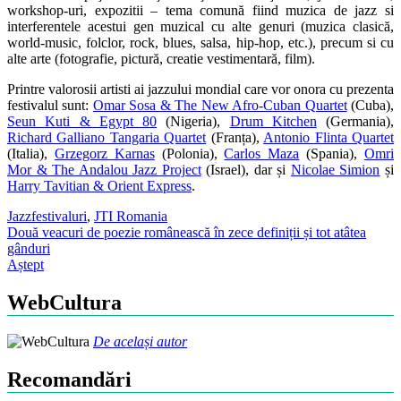
workshop-uri, expozitii – tema comună fiind muzica de jazz si
interferentele acestui gen muzical cu alte genuri (muzica clasică,
world-music, folclor, rock, blues, salsa, hip-hop, etc.), precum si cu
alte arte (fotografie, pictură, creatie vestimentară, film).
Printre valorosii artisti ai jazzului mondial care vor onora cu prezenta
festivalul sunt:
Omar Sosa & The New Afro-Cuban Quartet
(Cuba),
Seun Kuti & Egypt 80
(Nigeria),
Drum Kitchen
(Germania),
Richard Galliano Tangaria Quartet
(Franța),
Antonio Flinta Quartet
(Italia),
Grzegorz Karnas
(Polonia),
Carlos Maza
(Spania),
Omri
Mor & The Andalou Jazz Project
(Israel), dar și
Nicolae Simion
și
Harry Tavitian & Orient Express
.
Jazz
festivaluri
,
JTI Romania
Post
Două veacuri de poezie românească în zece definiții și tot atâtea
gânduri
navigation
Aștept
WebCultura
De același autor
Recomandări