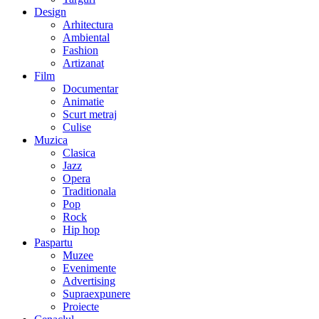
Design
Arhitectura
Ambiental
Fashion
Artizanat
Film
Documentar
Animatie
Scurt metraj
Culise
Muzica
Clasica
Jazz
Opera
Traditionala
Pop
Rock
Hip hop
Paspartu
Muzee
Evenimente
Advertising
Supraexpunere
Proiecte