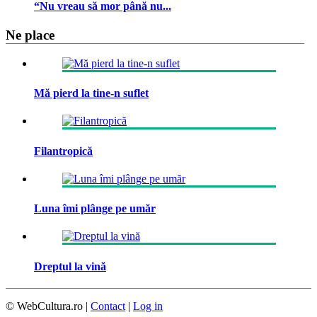
“Nu vreau să mor până nu...
Ne place
Mă pierd la tine-n suflet
Filantropică
Luna îmi plânge pe umăr
Dreptul la vină
© WebCultura.ro |
Contact
|
Log in