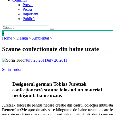
Cenaclul
Poezie
Proza
Important
Publică
»
Home
>
Design
>
Ambiental
>
Scaune confectionate din haine uzate
July 25 2011
July 26 2011
Sorin Tudor
Designerul german Tobias Juretzek
confecționează scaune folosind un material
neobișnuit: haine uzate.
Juretzek folosește pentru fiecare creație din cadrul colecției intitulată
RememberMe
aproximativ șase kilograme de haine uzate pe care le
înmoaie în rășină și apoi le comprimă într-o matriță. Și, după cum ne