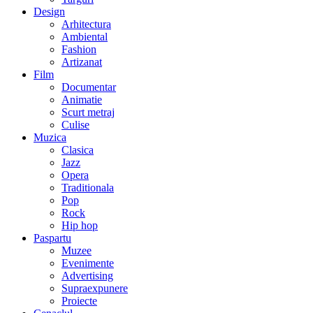
Design
Arhitectura
Ambiental
Fashion
Artizanat
Film
Documentar
Animatie
Scurt metraj
Culise
Muzica
Clasica
Jazz
Opera
Traditionala
Pop
Rock
Hip hop
Paspartu
Muzee
Evenimente
Advertising
Supraexpunere
Proiecte