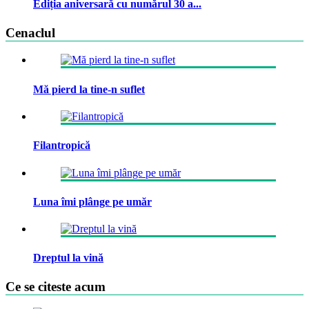
Ediția aniversară cu numărul 30 a...
Cenaclul
Mă pierd la tine-n suflet
Filantropică
Luna îmi plânge pe umăr
Dreptul la vină
Ce se citeste acum