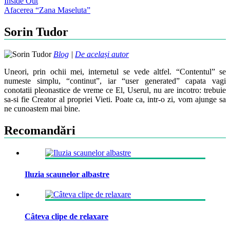
Post
Inside Out
Afacerea “Zana Maseluta”
navigation
Sorin Tudor
Blog
|
De același autor
Uneori, prin ochii mei, internetul se vede altfel. “Contentul” se
numeste simplu, “continut”, iar “user generated” capata vagi
conotatii pleonastice de vreme ce El, Userul, nu are incotro: trebuie
sa-si fie Creator al propriei Vieti. Poate ca, intr-o zi, vom ajunge sa
ne cunoastem mai bine.
Recomandări
Iluzia scaunelor albastre
Câteva clipe de relaxare