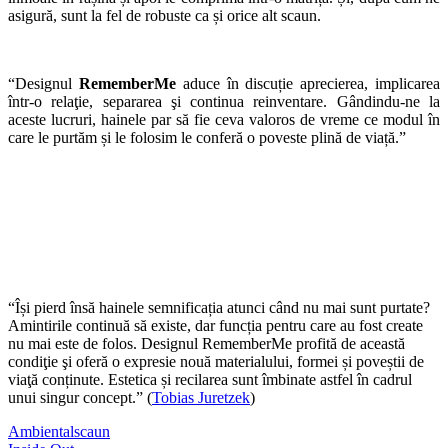
asigură, sunt la fel de robuste ca și orice alt scaun.
“Designul
RememberMe
aduce în discuție aprecierea, implicarea
într-o relaţie, separarea şi continua reinventare. Gândindu-ne la
aceste lucruri, hainele par să fie ceva valoros de vreme ce modul în
care le purtăm și le folosim le conferă o poveste plină de viață.”
“Își pierd însă hainele semnificația atunci când nu mai sunt purtate?
Amintirile continuă să existe, dar funcția pentru care au fost create
nu mai este de folos. Designul RememberMe profită de această
condiţie şi oferă o expresie nouă materialului, formei și poveștii de
viaţă conținute. Estetica și recilarea sunt îmbinate astfel în cadrul
unui singur concept.” (
Tobias Juretzek
)
Ambiental
scaun