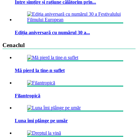
Între simțire și rațiune călătorim prin...
Ediția aniversară cu numărul 30 a...
Cenaclul
Mă pierd la tine-n suflet
Filantropică
Luna îmi plânge pe umăr