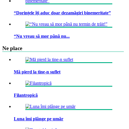
“Dorințele îți aduc doar dezamăgiri binemeritate”
“Nu vreau să mor până nu...
Ne place
Mă pierd la tine-n suflet
Filantropică
Luna îmi plânge pe umăr