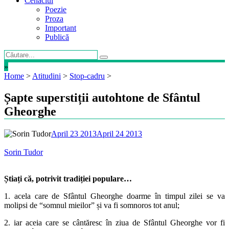
Cenaclul
Poezie
Proza
Important
Publică
»
Home
>
Atitudini
>
Stop-cadru
>
Șapte superstiții autohtone de Sfântul
Gheorghe
April 23 2013
April 24 2013
Sorin Tudor
Știați că, potrivit tradiției populare…
1. acela care de Sfântul Gheorghe doarme în timpul zilei se va
molipsi de “somnul mieilor” și va fi somnoros tot anul;
2. iar aceia care se cântăresc în ziua de Sfântul Gheorghe vor fi