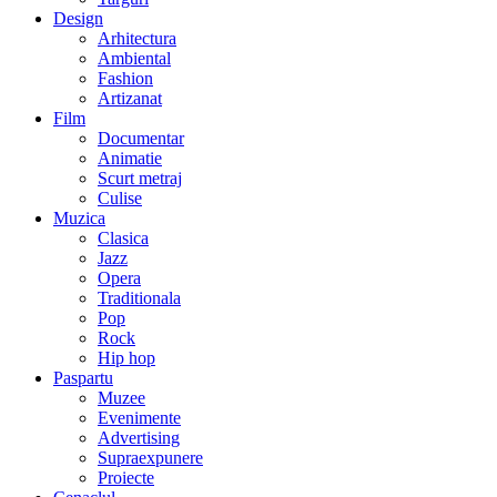
Design
Arhitectura
Ambiental
Fashion
Artizanat
Film
Documentar
Animatie
Scurt metraj
Culise
Muzica
Clasica
Jazz
Opera
Traditionala
Pop
Rock
Hip hop
Paspartu
Muzee
Evenimente
Advertising
Supraexpunere
Proiecte