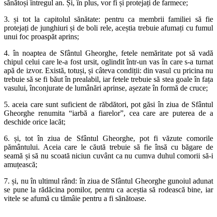
sănătoși întregul an. Și, în plus, vor fi și protejați de farmece;
3. și tot la capitolul sănătate: pentru ca membrii familiei să fie
protejați de junghiuri și de boli rele, aceștia trebuie afumați cu fumul
unui foc proaspăt aprins;
4. în noaptea de Sfântul Gheorghe, fetele nemăritate pot să vadă
chipul celui care le-a fost ursit, oglindit într-un vas în care s-a turnat
apă de izvor. Există, totuși, și câteva condiții: din vasul cu pricina nu
trebuie să se fi băut în prealabil, iar fetele trebuie să stea goale în fața
vasului, înconjurate de lumânări aprinse, așezate în formă de cruce;
5. aceia care sunt suficient de răbdători, pot găsi în ziua de Sfântul
Gheorghe renumita “iarbă a fiarelor”, cea care are puterea de a
deschide orice lacăt;
6. și, tot în ziua de Sfântul Gheorghe, pot fi văzute comorile
pământului. Aceia care le căută trebuie să fie însă cu băgare de
seamă și să nu scoată niciun cuvânt ca nu cumva duhul comorii să-i
amuțească;
7. și, nu în ultimul rând: în ziua de Sfântul Gheorghe gunoiul adunat
se pune la rădăcina pomilor, pentru ca aceștia să rodească bine, iar
vitele se afumă cu tămâie pentru a fi sănătoase.