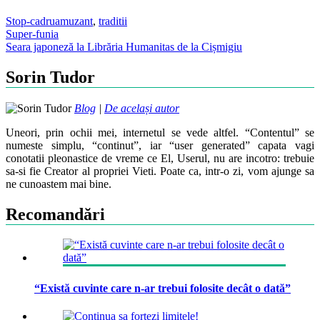
Stop-cadru
amuzant
,
traditii
Post
Super-funia
Seara japoneză la Librăria Humanitas de la Cișmigiu
navigation
Sorin Tudor
Blog
|
De același autor
Uneori, prin ochii mei, internetul se vede altfel. “Contentul” se
numeste simplu, “continut”, iar “user generated” capata vagi
conotatii pleonastice de vreme ce El, Userul, nu are incotro: trebuie
sa-si fie Creator al propriei Vieti. Poate ca, intr-o zi, vom ajunge sa
ne cunoastem mai bine.
Recomandări
“Există cuvinte care n-ar trebui folosite decât o dată”