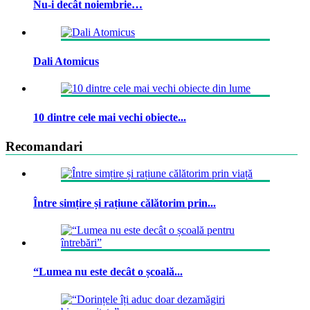
Nu-i decât noiembrie…
Dali Atomicus
10 dintre cele mai vechi obiecte...
Recomandari
Între simțire și rațiune călătorim prin...
“Lumea nu este decât o școală...