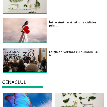
Între simțire și rațiune călătorim
prin...
Ediția aniversară cu numărul 30
a...
CENACLUL