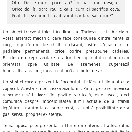
Otto: De ce nu-mi pare rău? Îmi pare rău, desigur.
Orice dai îți pare rău, e ca și cum ai sacrifica ceva.
Poate fi ceva numit cu adevărat dar fără sacrificiu?”
Un obiect frecvent folosit în filmul lui Tarkovski este bicicleta.
Acest artefact mecanic, care face conexiunea dintre minte și
corp, implică un dezechilibru riscant, astfel că se cere o
pedalare permanentă, orice oprire presupune căderea.
Bicicleta e o reprezentare a rațiunii europenului contemporan
orientată spre utilitate. De asemenea, sugerează
hiperactivitatea, mișcarea continuă a omului de azi.
Un simbol care e prezent la începutul și sfârșitul filmului este
copacul. Acesta simbolizează axa lumii. Pinul, pe care încearcă
Alexandru să-l fixeze în poziție verticală, este uscat, deci
comunică despre imposibilitatea lumii actuale de a stabili
legătura cu autoritatea superioară, ca unică posibilitate de a
găsi sensul propriei existențe.
Tema apocalipsei prezentă în film e un criteriu al adevărului.
Apocalipsa e cea care fie va duce la distrugerea omenirii, fie la