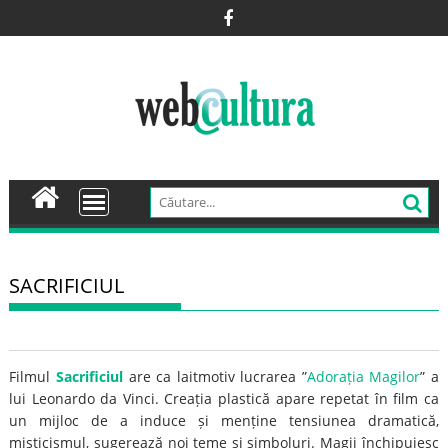
Skip
to
content
SACRIFICIUL
Filmul
Sacrificiul
are ca laitmotiv lucrarea ”
Adorația Magilor
” a
lui Leonardo da Vinci. Creația plastică apare repetat în film ca
un mijloc de a induce și menține tensiunea dramatică,
misticismul, sugerează noi teme și simboluri. Magii închipuiesc