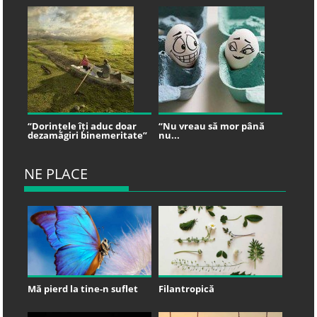
“Dorințele îți aduc doar
“Nu vreau să mor până
dezamăgiri binemeritate”
nu...
NE PLACE
Mă pierd la tine-n suflet
Filantropică