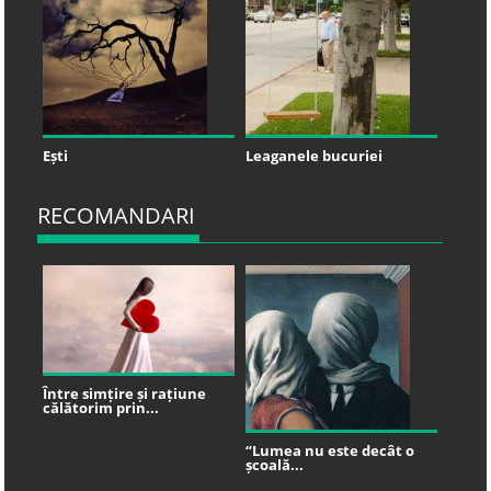
Ești
Leaganele bucuriei
RECOMANDARI
Între simțire și rațiune
călătorim prin...
“Lumea nu este decât o
școală...