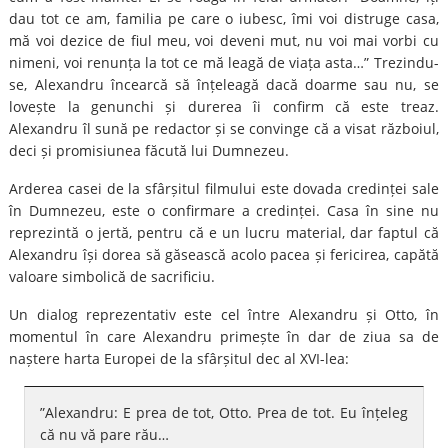
dau tot ce am, familia pe care o iubesc, îmi voi distruge casa,
mă voi dezice de fiul meu, voi deveni mut, nu voi mai vorbi cu
nimeni, voi renunța la tot ce mă leagă de viața asta…” Trezindu-
se, Alexandru încearcă să înțeleagă dacă doarme sau nu, se
lovește la genunchi și durerea îi confirm că este treaz.
Alexandru îl sună pe redactor și se convinge că a visat războiul,
deci și promisiunea făcută lui Dumnezeu.
Arderea casei de la sfârșitul filmului este dovada credinței sale
în Dumnezeu, este o confirmare a credinței. Casa în sine nu
reprezintă o jertă, pentru că e un lucru material, dar faptul că
Alexandru își dorea să găsească acolo pacea și fericirea, capătă
valoare simbolică de sacrificiu.
Un dialog reprezentativ este cel între Alexandru și Otto, în
momentul în care Alexandru primește în dar de ziua sa de
naștere harta Europei de la sfârșitul dec al XVI-lea:
”Alexandru: E prea de tot, Otto. Prea de tot. Eu înțeleg
că nu vă pare rău…