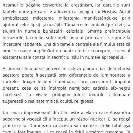
neamurile păgâne convertite la creștinism, iar darurile sunt
faptele bune pe care le aducem ca omagiu lui Hristos. Aurul
simbolizează milostenia, milostenia manifestându-se prin
ajutorul celor lipsiți și necăjiți. Tămâia este simbolul jertefei și a
slujirii în numele bunăstării celorlalți. Smirna preînchipuie
necazurile, lacrimile, suferințele omului prin care i se pune la
încercare răbdarea. Una din temele centrale ale filmului este că
omul se naște pe pământ nu pentru fericirea proprie, ci sensul
existenței sale constă în sacrificiul său în numele aproapelui.
Acțiunea filmului se petrece în câteva planuri, iar delimitarea
acestora poate fi sesizată prin diferențele de luminozitate a
cadrelor. Imaginile bine iluminate, clare corespund timpului
prezent, ceea ce se întâmplă nemijlocit; cadrele alb-negru
corelează cu visele protagonistului; tonurile estompate
sugerează o realitate mitică, ocultă, religioasă.
Un cadru impresionant din film este acela în care Alexandru
adoarme și visează că a început un război nuclear. El se roagă
și îi cere lui Dumnezeu ca acesta să înceteze, să fie totul așa
cum a fost înainte. El se roagă în felul următor: ”Doamne, îți