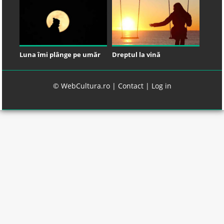
Luna îmi plânge pe umăr
Dreptul la vină
© WebCultura.ro |
Contact
|
Log in