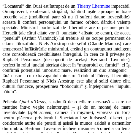
“Locatarul” din Quai est întrupat de un
Thierry Lhermitte
impecabil.
Omniprezent, exuberant, strigând, trântind ușile aproape în toate
trecerile sale (mobilierul pare să nu fi suferit daune ireversibile),
aceasta îi conferă personajului un farmec orbitor, dându-i valențe
speciale. Ministrul portretizat de Lhermitte are o pasiune pentru
Heraclit (ale cărui citate vor fi punctate / afișate pe ecran), de aceea
“penelul” (Arthur Vlaminck) lui trebuie să se ocupe permanent de
citarea filozofului. Niels Arestrup este șeful (Claude Maupas) care
temperează înflăcărările ministrului, creând un contrapunct inteligent
care consolidează credibilitatea întregului. În ceea ce îl privește pe
Raphaël Personnaz (descoperit de același Bertrand Tavernier),
perfect în rolul junelui aterizat direct în “mușuroiul cu furnici”, el își
confirmă potențialul umoristic mare, realizând un duo antagonic –
fără cusur – cu extravagantul ministru. Trioletul Thierry Lhermitte,
Raphaël Personnaz și Niels Arestrup este aliajul solid dintre elita
culturii franceze, prospețimea “bobocului” și înțelepciunea “lupului
bătrân”.
Pelicula
Quai d’Orsay
, susținută de o editare nervoasă – care ne
menține într-o veghe neîntreruptă – și de un montaj de mare
inventivitate (
split screen
, camera în mișcare), vibrează cu forță
pentru plăcerea privitorului. Spectatorul se furișează, discret, pe
coridoarele aurite ale puterii și asistă la munca asiduă a oamenilor
din umbră. Bertrand Tavernier încheie misiunea /comedia cu tentă