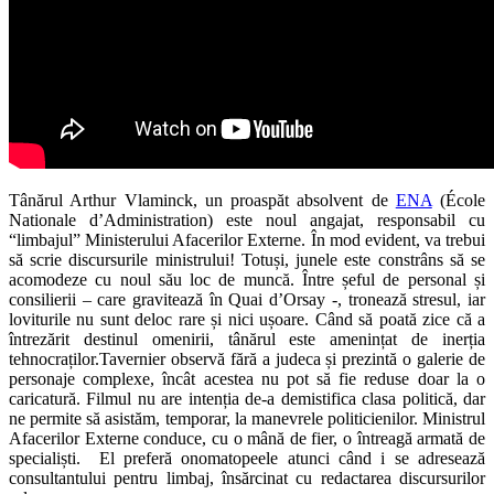
Tânărul Arthur Vlaminck, un proaspăt absolvent de
ENA
(École
Nationale d’Administration) este noul angajat, responsabil cu
“limbajul” Ministerului Afacerilor Externe. În mod evident, va trebui
să scrie discursurile ministrului! Totuși, junele este constrâns să se
acomodeze cu noul său loc de muncă. Între șeful de personal și
consilierii – care gravitează în Quai d’Orsay -, tronează stresul, iar
loviturile nu sunt deloc rare și nici ușoare. Când să poată zice că a
întrezărit destinul omenirii, tânărul este amenințat de inerția
tehnocraților.Tavernier observă fără a judeca și prezintă o galerie de
personaje complexe, încât acestea nu pot să fie reduse doar la o
caricatură. Filmul nu are intenția de-a demistifica clasa politică, dar
ne permite să asistăm, temporar, la manevrele politicienilor. Ministrul
Afacerilor Externe conduce, cu o mână de fier, o întreagă armată de
specialiști. El preferă onomatopeele atunci când i se adresează
consultantului pentru limbaj, însărcinat cu redactarea discursurilor