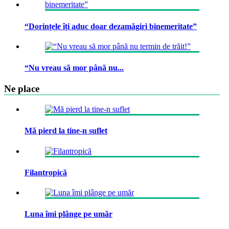
“Dorințele îți aduc doar dezamăgiri binemeritate”
“Nu vreau să mor până nu...
Ne place
Mă pierd la tine-n suflet
Filantropică
Luna îmi plânge pe umăr