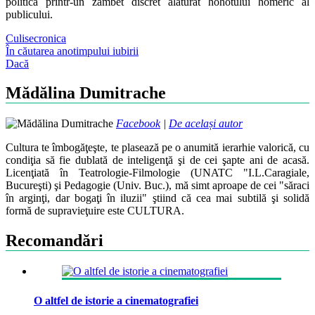
politică printr-un zâmbet discret alăturat hohotului homeric al
publicului.
Culise
cronica
Post
În căutarea anotimpului iubirii
Dacă
navigation
Mădălina Dumitrache
Facebook
|
De același autor
Cultura te îmbogăţeşte, te plasează pe o anumită ierarhie valorică, cu
condiţia să fie dublată de inteligenţă şi de cei şapte ani de acasă.
Licenţiată în Teatrologie-Filmologie (UNATC "I.L.Caragiale,
Bucureşti) şi Pedagogie (Univ. Buc.), mă simt aproape de cei "săraci
în arginţi, dar bogaţi în iluzii" ştiind că cea mai subtilă şi solidă
formă de supravieţuire este CULTURA.
Recomandări
O altfel de istorie a cinematografiei