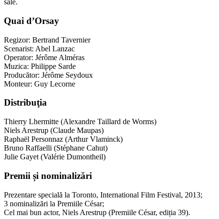
sale.
Quai d’Orsay
Regizor: Bertrand Tavernier
Scenarist: Abel Lanzac
Operator: Jérôme Alméras
Muzica: Philippe Sarde
Producător: Jérôme Seydoux
Monteur: Guy Lecorne
Distribuţia
Thierry Lhermitte (Alexandre Taillard de Worms)
Niels Arestrup (Claude Maupas)
Raphaël Personnaz (Arthur Vlaminck)
Bruno Raffaelli (Stéphane Cahut)
Julie Gayet (Valérie Dumontheil)
Premii și nominalizări
Prezentare specială la Toronto, International Film Festival, 2013;
3 nominalizări la Premiile César;
Cel mai bun actor, Niels Arestrup (Premiile César, ediția 39).