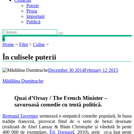
Cenaclul
Poezie
Proza
Important
Publică
»
Home
>
Film
>
Culise
>
În culisele puterii
December 30 2014
February 12 2015
Mădălina Dumitrache
Quai d’Orsay / The French Minister –
savuroasă comedie cu tentă politică.
Bertrand Tavernier
semnează o simpatică comedie populară, în buna
tradiție franceză, provocat fiind de o serie de benzi desenate
(realizată de Abel Lanzac & Blain Christophe și vândută în peste
400 000 de exemplare,
Éd. Dargaud
, 2010), serie ce-a luat peste