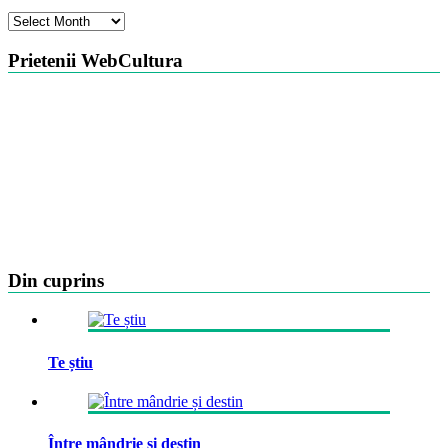
Arhiva
Prietenii WebCultura
Din cuprins
Te știu
Între mândrie și destin