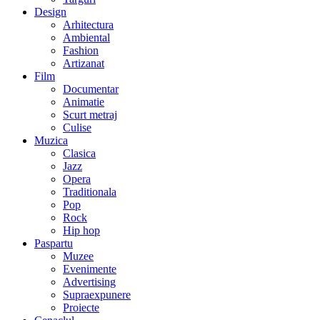
Design
Arhitectura
Ambiental
Fashion
Artizanat
Film
Documentar
Animatie
Scurt metraj
Culise
Muzica
Clasica
Jazz
Opera
Traditionala
Pop
Rock
Hip hop
Paspartu
Muzee
Evenimente
Advertising
Supraexpunere
Proiecte