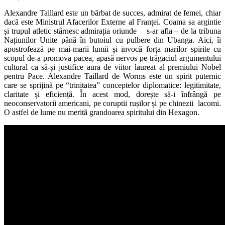
Alexandre Taillard este un bărbat de succes, admirat de femei, chiar
dacă este Ministrul Afacerilor Externe al Franței. Coama sa argintie
și trupul atletic stârnesc admirația oriunde s-ar afla – de la tribuna
Națiunilor Unite până în butoiul cu pulbere din Ubanga. Aici, îi
apostrofează pe mai-marii lumii și invocă forța marilor spirite cu
scopul de-a promova pacea, apasă nervos pe trăgaciul argumentului
cultural ca să-și justifice aura de viitor laureat al premiului Nobel
pentru Pace. Alexandre Taillard de Worms este un spirit puternic
care se sprijină pe “trinitatea” conceptelor diplomatice: legitimitate,
claritate și eficiență. În acest mod, dorește să-i înfrângă pe
neoconservatorii americani, pe coruptii rușilor și pe chinezii lacomi.
O astfel de lume nu merită grandoarea spiritului din Hexagon.