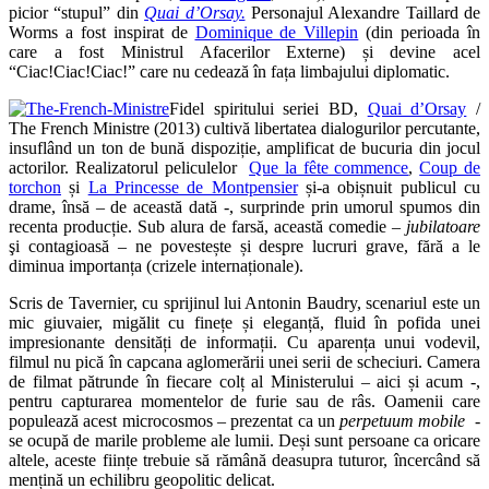
picior “stupul” din
Quai d’Orsay.
Personajul Alexandre Taillard de
Worms a fost inspirat de
Dominique de Villepin
(din perioada în
care a fost Ministrul Afacerilor Externe) și devine acel
“Ciac!Ciac!Ciac!” care nu cedează în fața limbajului diplomatic.
Fidel spiritului seriei BD,
Quai d’Orsay
/
The French Ministre (2013) cultivă libertatea dialogurilor percutante,
insuflând un ton de bună dispoziție, amplificat de bucuria din jocul
actorilor. Realizatorul peliculelor
Que la fête commence
,
Coup de
torchon
și
La Princesse de Montpensier
și-a obișnuit publicul cu
drame, însă – de această dată -, surprinde prin umorul spumos din
recenta producție. Sub alura de farsă, această comedie –
jubilatoare
şi contagioasă – ne povestește și despre lucruri grave, fără a le
diminua importanța (crizele internaționale).
Scris de Tavernier, cu sprijinul lui Antonin Baudry, scenariul este un
mic giuvaier, migălit cu finețe și eleganță, fluid în pofida unei
impresionante densități de informații. Cu aparența unui vodevil,
filmul nu pică în capcana aglomerării unei serii de scheciuri. Camera
de filmat pătrunde în fiecare colț al Ministerului – aici și acum -,
pentru capturarea momentelor de furie sau de râs. Oamenii care
populează acest microcosmos – prezentat ca un
perpetuum mobile
-
se ocupă de marile probleme ale lumii. Deși sunt persoane ca oricare
altele, aceste ființe trebuie să rămână deasupra tuturor, încercând să
mențină un echilibru geopolitic delicat.