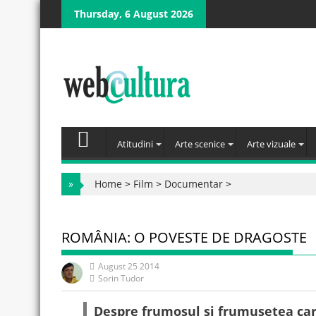
Skip
Thursday, 6 August 2026
to
content
Atitudini
Arte scenice
Arte vizuale
»
Home
>
Film
>
Documentar
>
ROMÂNIA: O POVESTE DE DRAGOSTE
August 25 2014
Sorin Tudor
Despre frumosul și frumusețea car