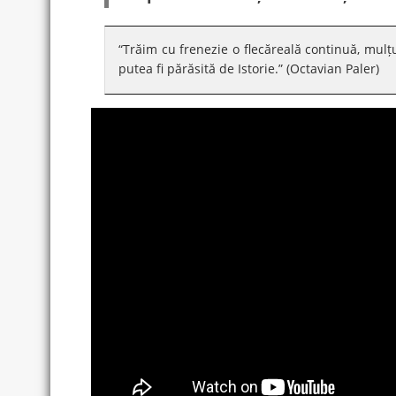
“Trăim cu frenezie o flecăreală continuă, mulțu
putea fi părăsită de Istorie.” (Octavian Paler)