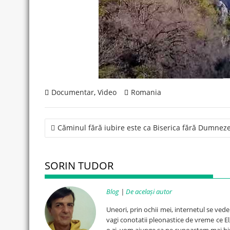
Documentar
,
Video
Romania
Post
Căminul fără iubire este ca Biserica fără Dumne
navigation
SORIN TUDOR
Blog
|
De același autor
Uneori, prin ochii mei, internetul se ved
vagi conotatii pleonastice de vreme ce El, 