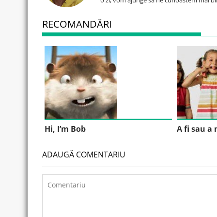
o zi, vom ajunge sa ne cunoastem mai bi
RECOMANDĂRI
Hi, I’m Bob
A fi sau a 
ADAUGĂ COMENTARIU