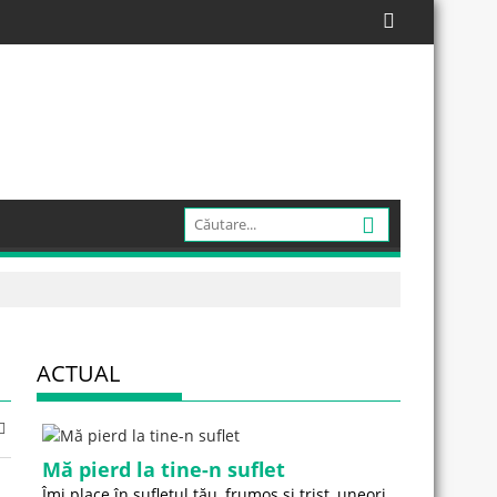
ACTUAL
Mă pierd la tine-n suflet
Îmi place în sufletul tău, frumos și trist, uneori