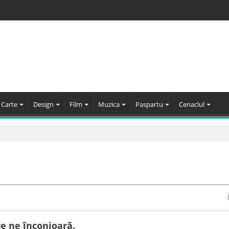
Carte
Design
Film
Muzica
Paspartu
Cenaclul
e ne înconjoară.