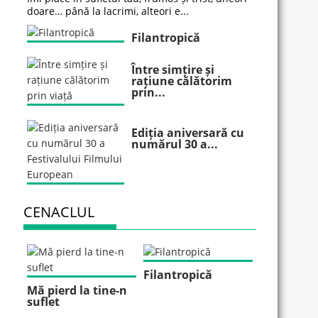
doare… până la lacrimi, alteori e...
Filantropică
Între simțire și
rațiune călătorim
prin...
Ediția aniversară cu
numărul 30 a...
CENACLUL
Filantropică
Mă pierd la tine-n
suflet