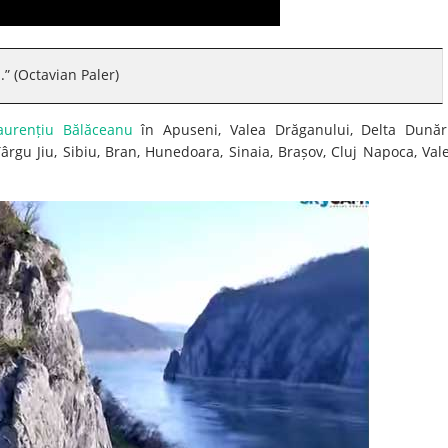
.” (Octavian Paler)
aurențiu Bălăceanu
în Apuseni, Valea Drăganului, Delta Dunări
ârgu Jiu, Sibiu, Bran, Hunedoara, Sinaia, Brașov, Cluj Napoca, Val