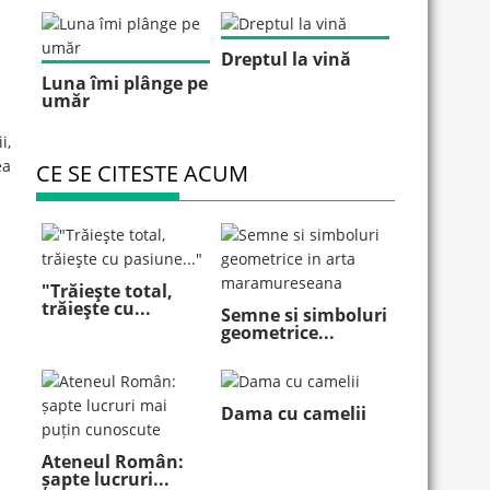
Dreptul la vină
Luna îmi plânge pe
umăr
i,
ea
CE SE CITESTE ACUM
"Trăieşte total,
trăieşte cu...
Semne si simboluri
geometrice...
Dama cu camelii
Ateneul Român:
șapte lucruri...