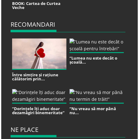
BOOK: Cartea de Curtea
Veche
RECOMANDARI
“Lumea nu este decât o
școală...
Între simțire și rațiune
călătorim prin...
“Dorințele îți aduc doar
“Nu vreau să mor până
dezamăgiri binemeritate”
nu...
NE PLACE