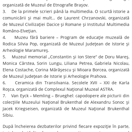
organizată de Muzeul de Etnografie Braşov.
3. De la primele scrieri până la multimedia. O scurtă istorie a
comunicării şi mai mult… de Laurent Chrzanovski, organizată
de Muzeul Civilizaţiei Dacice şi Romane şi Institutul Multimedia
Româno-Elveţian.
4. Muzeu fără bariere – Program de educaţie muzeală de
Rodica Silvia Pop, organizată de Muzeul Judeţean de Istorie şi
Arheologie Maramureş.
5. Muzeul memorial „Constantin şi Ion Stere“ de Doru Mareş,
Monica Cârstea, Sorin Lungu, Liliana Petrea, Gabriela Nicolau,
Elena Costache, Corina Mărăşescu şi Mioara Borcea, organizată
de Muzeul Judeţean de Istorie şi Arheologie Prahova.
6. Ceramica din Transilvania. Secolele XVII – XXI de Karla
Roşca, organizată de Complexul Naţional Muzeal ASTRA.
7. Van Eyck – Memling – Brueghel: capodopere ale picturii din
colecţiile Muzeului Naţional Brukenthal de Alexandru Sonoc şi
Jacek Kriegseisen, organizată de Muzeul Naţional Brukenthal
Sibiu.
După încheierea dezbaterilor privind fiecare expoziţie în parte,