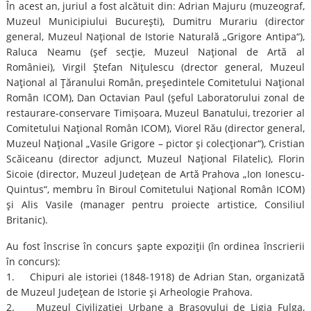
În acest an, juriul a fost alcătuit din: Adrian Majuru (muzeograf,
Muzeul Municipiului Bucureşti), Dumitru Murariu (director
general, Muzeul Naţional de Istorie Naturală „Grigore Antipa“),
Raluca Neamu (şef secţie, Muzeul Naţional de Artă al
României), Virgil Ştefan Niţulescu (drector general, Muzeul
Naţional al Ţăranului Român, preşedintele Comitetului Naţional
Român ICOM), Dan Octavian Paul (şeful Laboratorului zonal de
restaurare-conservare Timișoara, Muzeul Banatului, trezorier al
Comitetului Naţional Român ICOM), Viorel Rău (director general,
Muzeul Naţional „Vasile Grigore – pictor şi colecţionar“), Cristian
Scăiceanu (director adjunct, Muzeul Naţional Filatelic), Florin
Sicoie (director, Muzeul Judeţean de Artă Prahova „Ion Ionescu-
Quintus“, membru în Biroul Comitetului Naţional Român ICOM)
şi Alis Vasile (manager pentru proiecte artistice, Consiliul
Britanic).
Au fost înscrise în concurs şapte expoziţii (în ordinea înscrierii
în concurs):
1. Chipuri ale istoriei (1848-1918) de Adrian Stan, organizată
de Muzeul Judeţean de Istorie şi Arheologie Prahova.
2. Muzeul Civilizaţiei Urbane a Braşovului de Ligia Fulga,