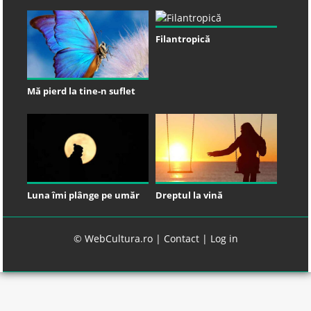
Filantropică
Mă pierd la tine-n suflet
Luna îmi plânge pe umăr
Dreptul la vină
© WebCultura.ro |
Contact
|
Log in