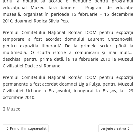
juriul a hotărât să acorde o menţiune pentru programul
educaţional Muzeu fără bariere – Program de educaţie
muzeală, organizat în perioada 15 februarie – 15 decembrie
2010, doamnei Rodica Silvia Pop.
Premiul Comitetului Naţional Român ICOM pentru expoziţii
temporare a fost acordat domnului Laurent Chrzanovski,
pentru expoziţia itinerantă De la primele scrieri până la
multimedia. O scurtă istorie a comunicării şi mai mult…,
deschisă, pentru prima dată, la 18 februarie 2010 la Muzeul
Civilizației Dacice și Romane.
Premiul Comitetului Naţional Român ICOM pentru expoziţii
permanente a fost acordat doamnei Ligia Fulga, pentru Muzeul
Civilizaţiei Urbane a Braşovului, inaugurat la Braşov, la 29
octombrie 2010.
Muzee
Post
Primul film suprarealist
Lenjerie creativa
navigation