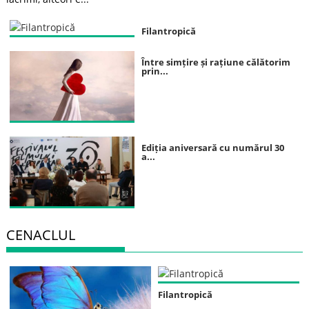
Filantropică
Între simțire și rațiune călătorim
prin...
Ediția aniversară cu numărul 30
a...
CENACLUL
Filantropică