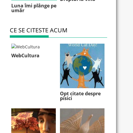
Luna îmi plânge pe
umăr
CE SE CITESTE ACUM
WebCultura
Opt citate despre
pisici