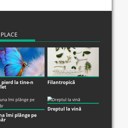
 PLACE
pierd la tine-n
Filantropică
let
Dreptul la vină
na îmi plânge pe
ăr