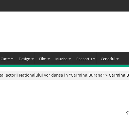
Carte
Design
Film
Muzica
Paspartu
Cenaclul
a: actorii Nationalului vor dansa in "Carmina Burana"
>
Carmina 