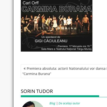
Post
Premiera absoluta: actorii Nationalului vor dansa 
navigation
“Carmina Burana”
SORIN TUDOR
Blog
|
De același autor