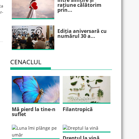
Între simțire și
rațiune călătorim
ta
prin...
r-
Ediția aniversară cu
numărul 30 a...
CENACLUL
Mă pierd la tine-n
Filantropică
suflet
Dreptul la vină