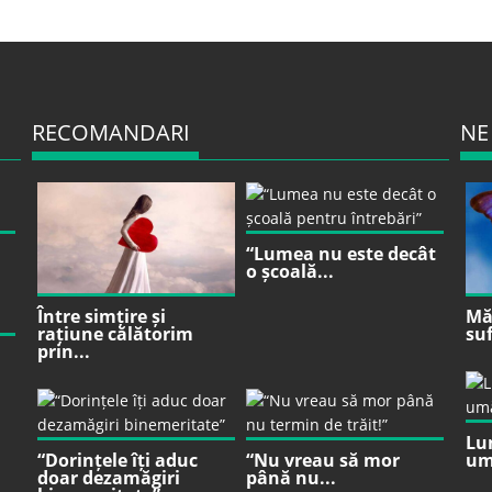
RECOMANDARI
NE
“Lumea nu este decât
o școală...
Între simțire și
Mă 
rațiune călătorim
suf
prin...
Lu
“Dorințele îți aduc
“Nu vreau să mor
um
doar dezamăgiri
până nu...