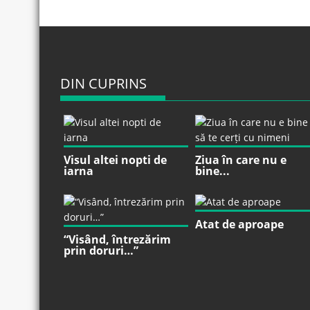
DIN CUPRINS
Visul altei nopti de
Ziua în care nu e
iarna
bine...
Atat de aproape
“Visând, întrezărim
prin doruri…”