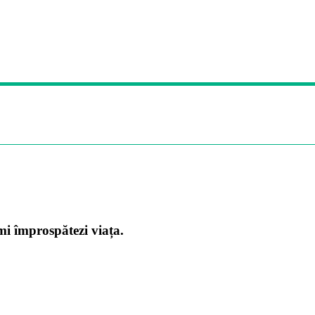
mi împrospătezi viața.