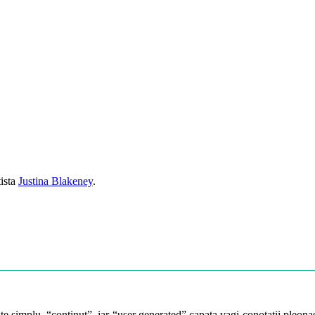
tista
Justina Blakeney
.
te simplu, “continut”, iar “user generated” capata vagi conotatii pleonast