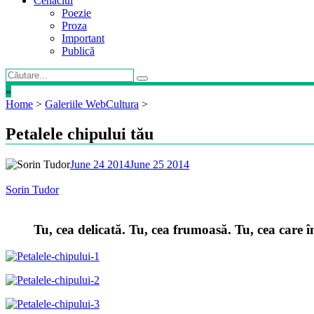
Cenaclul
Poezie
Proza
Important
Publică
»
Home
>
Galeriile WebCultura
>
Petalele chipului tău
June 24 2014
June 25 2014
Sorin Tudor
Tu, cea delicată. Tu, cea frumoasă. Tu, cea care î