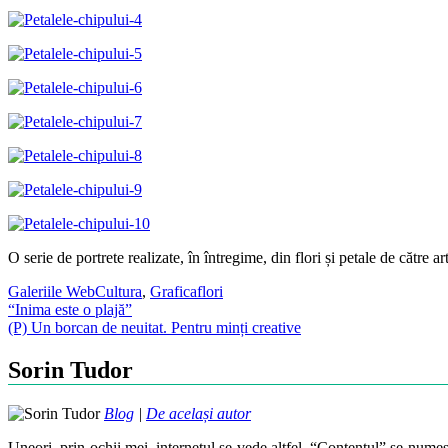
O serie de portrete realizate, în întregime, din flori și petale de către ar
Galeriile WebCultura
,
Grafica
flori
Post
“Inima este o plajă”
(P) Un borcan de neuitat. Pentru minți creative
navigation
Sorin Tudor
Blog
|
De același autor
Uneori, prin ochii mei, internetul se vede altfel. “Contentul” se numes