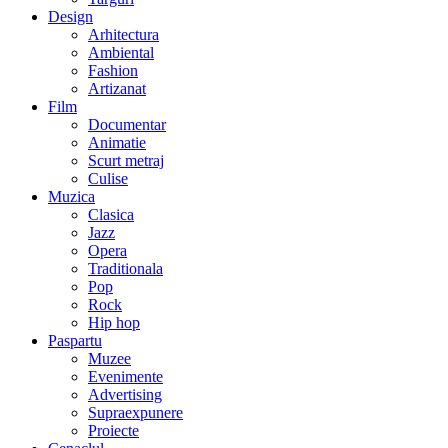
Design
Arhitectura
Ambiental
Fashion
Artizanat
Film
Documentar
Animatie
Scurt metraj
Culise
Muzica
Clasica
Jazz
Opera
Traditionala
Pop
Rock
Hip hop
Paspartu
Muzee
Evenimente
Advertising
Supraexpunere
Proiecte