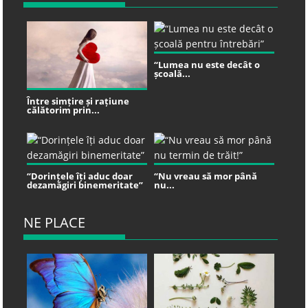
“Lumea nu este decât o
școală...
Între simțire și rațiune
călătorim prin...
“Dorințele îți aduc doar
“Nu vreau să mor până
dezamăgiri binemeritate”
nu...
NE PLACE