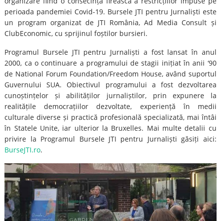
organizare fiind o consecință firească a restricțiilor impuse pe
perioada pandemiei Covid-19. Bursele JTI pentru Jurnaliști este
un program organizat de JTI România, Ad Media Consult și
ClubEconomic, cu sprijinul foștilor bursieri.
Programul Bursele JTI pentru Jurnaliști a fost lansat în anul
2000, ca o continuare a programului de stagii inițiat în anii ‘90
de National Forum Foundation/Freedom House, având suportul
Guvernului SUA. Obiectivul programului a fost dezvoltarea
cunoștințelor și abilităților jurnaliștilor, prin expunere la
realitățile democrațiilor dezvoltate, experiență în medii
culturale diverse și practică profesională specializată, mai întâi
în Statele Unite, iar ulterior la Bruxelles. Mai multe detalii cu
privire la Programul Bursele JTI pentru Jurnaliști găsiți aici:
BurseJTI.ro
.