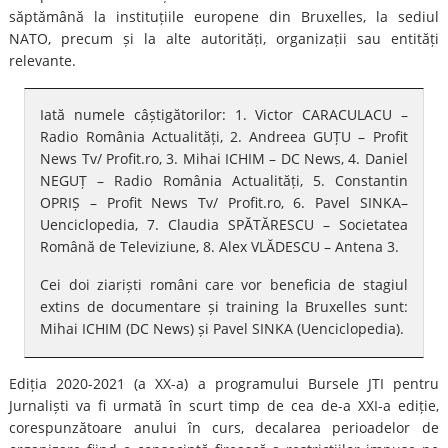
săptămână la instituțiile europene din Bruxelles, la sediul
NATO, precum și la alte autorități, organizații sau entități
relevante.
Iată numele câștigătorilor: 1. Victor CARACULACU –
Radio România Actualități, 2. Andreea GUȚU – Profit
News Tv/ Profit.ro, 3. Mihai ICHIM – DC News, 4. Daniel
NEGUȚ – Radio România Actualități, 5. Constantin
OPRIȘ – Profit News Tv/ Profit.ro, 6. Pavel SINKA–
Uenciclopedia, 7. Claudia SPĂTĂRESCU – Societatea
Română de Televiziune, 8. Alex VLĂDESCU – Antena 3.
Cei doi ziariști români care vor beneficia de stagiul
extins de documentare și training la Bruxelles sunt:
Mihai ICHIM (DC News) și Pavel SINKA (Uenciclopedia).
Ediția 2020-2021 (a XX-a) a programului Bursele JTI pentru
Jurnaliști va fi urmată în scurt timp de cea de-a XXI-a ediție,
corespunzătoare anului în curs, decalarea perioadelor de