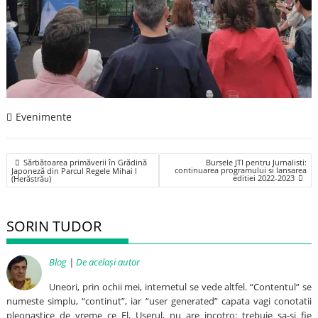
Evenimente
Post
Sărbătoarea primăverii în Grădină
Bursele JTI pentru Jurnalisti:
navigation
continuarea programului si lansarea
Japoneză din Parcul Regele Mihai I
editiei 2022-2023
(Herăstrău)
SORIN TUDOR
Blog
|
De același autor
Uneori, prin ochii mei, internetul se vede altfel. “Contentul” se
numeste simplu, “continut”, iar “user generated” capata vagi conotatii
pleonastice de vreme ce El, Userul, nu are incotro: trebuie sa-si fie