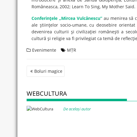
Româneasca, 2002; Learn To Sing, My Mother Said. 
Conferinţele „Mircea Vulcănescu”
au menirea să co
ale ştiinţelor socio-umane, cu deosebire orientat 
devenirea culturii şi civilizaţiei româneşti a sec
cultură şi religie va fi privilegiat ca temă de reflecţ
Evenimente
MȚR
Post
Boluri magice
navigation
WEBCULTURA
De același autor