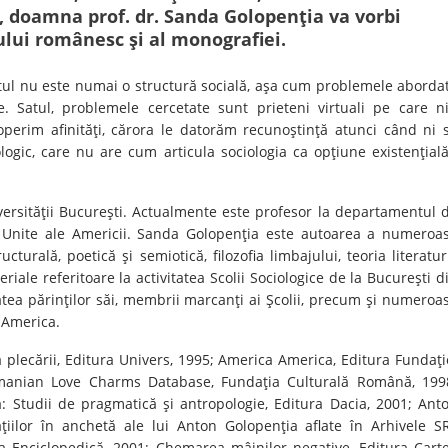
, doamna prof. dr. Sanda Golopenţia va vorbi
ului românesc şi al monografiei.
tul nu este numai o structură socială, aşa cum problemele aborda
. Satul, problemele cercetate sunt prieteni virtuali pe care ni
perim afinităţi, cărora le datorăm recunoştinţă atunci când ni 
ologic, care nu are cum articula sociologia ca opţiune existenţială
iversităţii Bucureşti. Actualmente este profesor la departamentul 
le Unite ale Americii. Sanda Golopenţia este autoarea a numeroa
cturală, poetică şi semiotică, filozofia limbajului, teoria literaturi
riale referitoare la activitatea Scolii Sociologice de la Bucureşti d
itatea părinţilor săi, membrii marcanţi ai Şcolii, precum şi numeroa
 America.
 plecării, Editura Univers, 1995; America America, Editura Fundaţi
manian Love Charms Database, Fundaţia Culturală Română, 199
: Studii de pragmatică şi antropologie, Editura Dacia, 2001; Ant
aţiilor în anchetă ale lui Anton Golopenţia aflate în Arhivele SR
a Enciclopedică, 2001; Chemarea mâinilor negative, Editura Cart