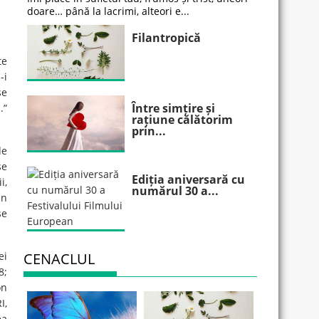
doare… până la lacrimi, alteori e...
Filantropică
te
-i
se
Între simțire și
.”
rațiune călătorim
prin...
de
se
Ediția aniversară cu
i,
numărul 30 a...
in
se
CENACLUL
ei
8;
on
I,
ea