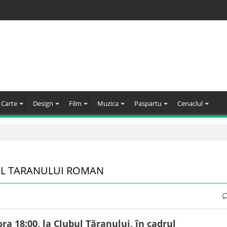
Carte
Design
Film
Muzica
Paspartu
Cenaclul
AL TARANULUI ROMAN
ra 18:00, la Clubul Ţăranului, în cadrul