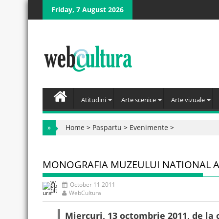
Skip
Friday, 7 August 2026
to
content
Atitudini
Arte scenice
Arte vizuale
»
Home
>
Paspartu
>
Evenimente
>
MONOGRAFIA MUZEULUI NATIONAL 
October 11 2011
WebCultura
Miercuri, 13 octombrie 2011, de la o