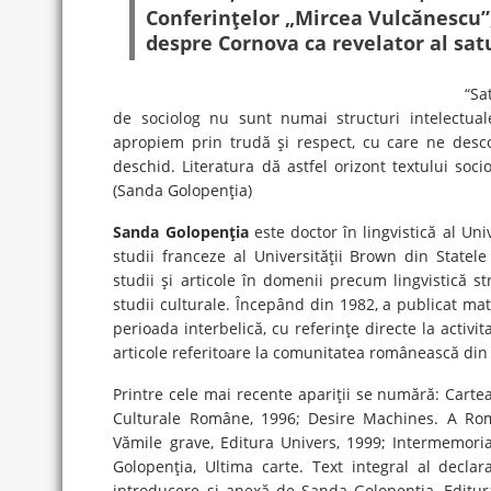
Conferinţelor „Mircea Vulcănescu”
despre Cornova ca revelator al sat
“Sa
de sociolog nu sunt numai structuri intelectuale
apropiem prin trudă şi respect, cu care ne desco
deschid. Literatura dă astfel orizont textului soci
(Sanda Golopenţia)
Sanda Golopenţia
este doctor în lingvistică al Un
studii franceze al Universităţii Brown din State
studii şi articole în domenii precum lingvistică stru
studii culturale. Începând din 1982, a publicat mate
perioada interbelică, cu referinţe directe la activ
articole referitoare la comunitatea românească din
Printre cele mai recente apariţii se numără: Cartea
Culturale Române, 1996; Desire Machines. A Ro
Vămile grave, Editura Univers, 1999; Intermemoria
Golopenţia, Ultima carte. Text integral al declar
introducere şi anexă de Sanda Golopenţia, Editur