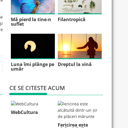
me
Mă pierd la tine-n
Filantropică
şi
suflet
re
Luna îmi plânge pe
Dreptul la vină
umăr
CE SE CITESTE ACUM
WebCultura
Fericirea este