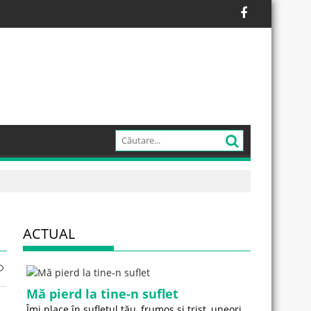
ACTUAL
Mă pierd la tine-n suflet
Îmi place în sufletul tău, frumos și trist, uneori