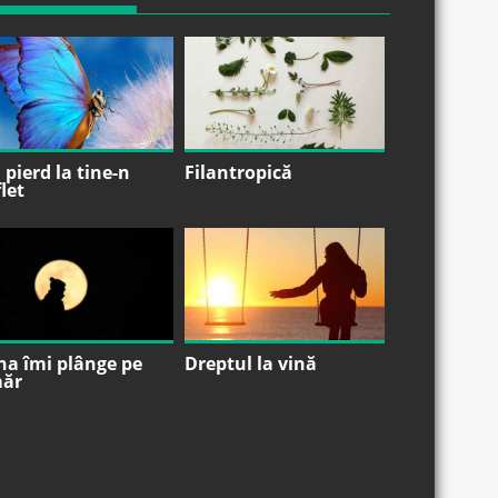
pierd la tine-n
Filantropică
let
na îmi plânge pe
Dreptul la vină
ăr