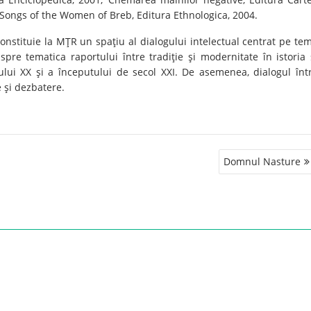
Songs of the Women of Breb, Editura Ethnologica, 2004.
nstituie la MŢR un spaţiu al dialogului intelectual centrat pe te
spre tematica raportului între tradiţie şi modernitate în istoria 
olului XX şi a începutului de secol XXI. De asemenea, dialogul înt
ie şi dezbatere.
Domnul Nasture