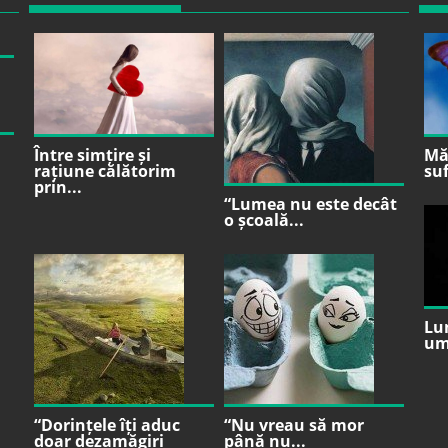
Între simțire și
Mă 
rațiune călătorim
suf
prin...
“Lumea nu este decât
o școală...
Lu
um
“Dorințele îți aduc
“Nu vreau să mor
doar dezamăgiri
până nu...