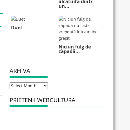
alcătuită dintr-
un...
Duet
Niciun fulg de
zăpadă...
ARHIVA
Arhiva
PRIETENII WEBCULTURA