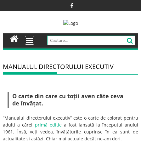
Skip
to
content
MANUALUL DIRECTORULUI EXECUTIV
O carte din care cu toții aven câte ceva
de învățat.
“Manualul directorului executiv” este o carte de colorat pentru
adulți a cărei
primă ediție
a fost lansată la începutul anului
1961. Însă, veți vedea, învățăturile cuprinse în ea sunt de
actualitate și astăzi. Chiar mai actuale decât ne-am dori.