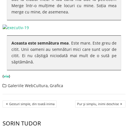
Merge într-o mulțime de locuri cu mine. Soția mea
merge cu mine, de asemenea.
Aceasta este semnătura mea
. Este mare. Este greu de
citit. Unii oameni au semnături mici care sunt ușor de
citit. Ei nu câștigă niciodată mai mult de o sută pe
săptămână.
(
via
)
Galeriile WebCultura
,
Grafica
Post
Gesturi simple, din toată inima
Pur şi simplu, inimi deschise
navigation
SORIN TUDOR