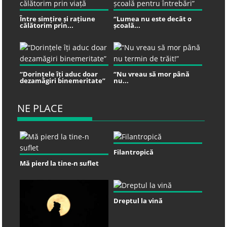
Între simțire și rațiune
“Lumea nu este decât o
călătorim prin...
școală...
“Dorințele îți aduc doar
“Nu vreau să mor până
dezamăgiri binemeritate”
nu...
NE PLACE
Filantropică
Mă pierd la tine-n suflet
Dreptul la vină