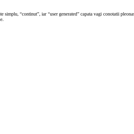
te simplu, “continut”, iar “user generated” capata vagi conotatii pleonast
e.