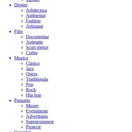
Design
Arhitectura
Ambiental
Fashion
Artizanat
Film
Documentar
Animatie
Scurt metraj
Culise
Muzica
Clasica
Jazz
Opera
Traditionala
Pop
Rock
Hip hop
Paspartu
Muzee
Evenimente
Advertising
Supraexpunere
Proiecte