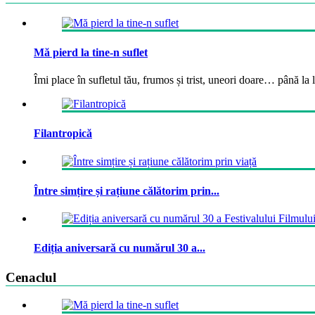
Mă pierd la tine-n suflet
Îmi place în sufletul tău, frumos și trist, uneori doare… până la la
Filantropică
Între simțire și rațiune călătorim prin...
Ediția aniversară cu numărul 30 a...
Cenaclul