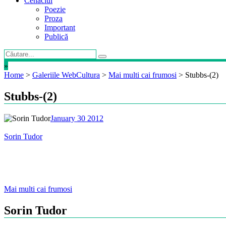
Cenaclul
Poezie
Proza
Important
Publică
»
Home
>
Galeriile WebCultura
>
Mai multi cai frumosi
>
Stubbs-(2)
Stubbs-(2)
January 30 2012
Sorin Tudor
Post
Mai multi cai frumosi
navigation
Sorin Tudor