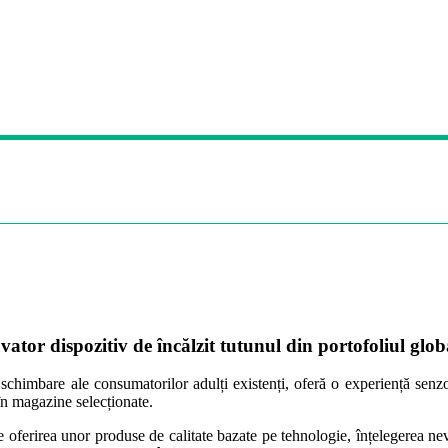
r dispozitiv de încălzit tutunul din portofoliul globa
imbare ale consumatorilor adulți existenți, oferă o experiență senzor
n magazine selecționate.
ferirea unor produse de calitate bazate pe tehnologie, înțelegerea nevo