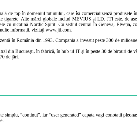
ă de top în domeniul tutunului, care își comercializează produsele în
r de țigarete. Alte mărci globale includ MEVIUS și LD. JTI este, de ase
țele cu nicotină Nordic Spirit. Cu sediul central în Geneva, Elveția, 
lte informații, vizitați www.jti.com.
prezentă în România din 1993. Compania a investit peste 300 de milioane 
ral din București, în fabrică, în hub-ul IT și în peste 30 de birouri de v
70 de țări.
te simplu, “continut”, iar “user generated” capata vagi conotatii pleonast
e.