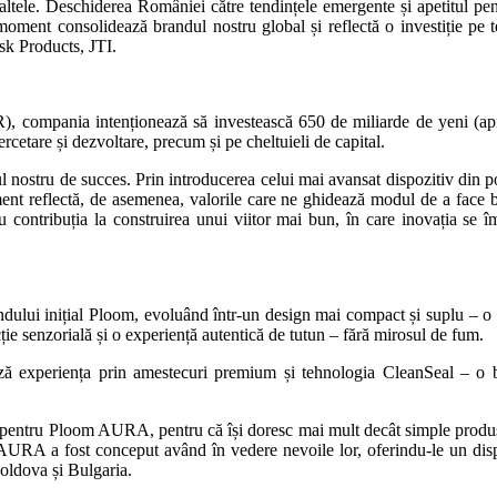
tele. Deschiderea României către tendințele emergente și apetitul pentr
 moment consolidează brandul nostru global și reflectă o investiție pe
sk Products, JTI.
RR), compania intenționează să investească 650 de miliarde de yeni (ap
ercetare și dezvoltare, precum și pe cheltuieli de capital.
nostru de succes. Prin introducerea celui mai avansat dispozitiv din p
t reflectă, de asemenea, valorile care ne ghidează modul de a face bu
cu contribuția la construirea unui viitor mai bun, în care inovația se
dului inițial Ploom, evoluând într-un design mai compact și suplu – o 
e senzorială și o experiență autentică de tutun – fără mirosul de fum.
experiența prin amestecuri premium și tehnologia CleanSeal – o bari
entru Ploom AURA, pentru că își doresc mai mult decât simple produse, fi
AURA a fost conceput având în vedere nevoile lor, oferindu-le un dispo
oldova și Bulgaria.