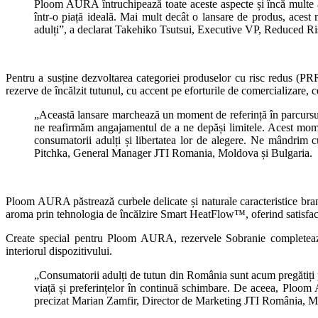
Ploom AURA întruchipează toate aceste aspecte și încă multe al
într-o piață ideală. Mai mult decât o lansare de produs, acest
adulți”, a declarat Takehiko Tsutsui, Executive VP, Reduced Ri
Pentru a susține dezvoltarea categoriei produselor cu risc redus (P
rezerve de încălzit tutunul, cu accent pe eforturile de comercializare, c
„Această lansare marchează un moment de referință în parcursul 
ne reafirmăm angajamentul de a ne depăși limitele. Acest momen
consumatorii adulți și libertatea lor de alegere. Ne mândrim 
Pitchka, General Manager JTI Romania, Moldova și Bulgaria.
Ploom AURA păstrează curbele delicate și naturale caracteristice bran
aroma prin tehnologia de încălzire Smart HeatFlow™, oferind satisfacți
Create special pentru Ploom AURA, rezervele Sobranie completează 
interiorul dispozitivului.
„Consumatorii adulți de tutun din România sunt acum pregătiți p
viață și preferințelor în continuă schimbare. De aceea, Ploom 
precizat Marian Zamfir, Director de Marketing JTI România, M