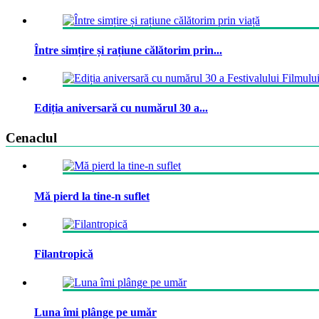
Între simțire și rațiune călătorim prin...
Ediția aniversară cu numărul 30 a...
Cenaclul
Mă pierd la tine-n suflet
Filantropică
Luna îmi plânge pe umăr