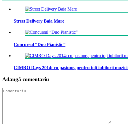
Street Delivery Baia Mare
Concursul “Duo Pianistic”
CIMRO Days 2014: cu pasiune, pentru toți iubitorii muzici
Adaugă comentariu