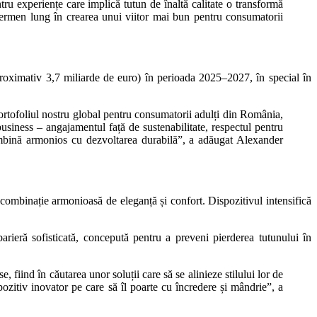
u experiențe care implică tutun de înaltă calitate o transformă
 termen lung în crearea unui viitor mai bun pentru consumatorii
roximativ 3,7 miliarde de euro) în perioada 2025–2027, în special în
ortofoliul nostru global pentru consumatorii adulți din România,
siness – angajamentul față de sustenabilitate, respectul pentru
 îmbină armonios cu dezvoltarea durabilă”, a adăugat Alexander
combinație armonioasă de eleganță și confort. Dispozitivul intensifică
eră sofisticată, concepută pentru a preveni pierderea tutunului în
ind în căutarea unor soluții care să se alinieze stilului lor de
zitiv inovator pe care să îl poarte cu încredere și mândrie”, a