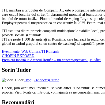
JTI, membră a Grupului de Companii JT, este o companie internațional
care ocupă locurile doi și trei în clasamentul mondial al brandurilo
brandul de tutun încălzit Ploom, brandul de vaping Logic și plicule
Employer pentru al unsprezecelea an consecutiv în 2025. Pentru mai mu
JTI este una dintre primele companii multinaționale stabilite local, 
proiecte sociale și culturale.
JTI are peste 1.500 de angajați în România, care lucrează la sediul cent
global în cadrul grupului ca un centru de excelență și exportă în peste 
Evenimente
,
Web Cultura
JTI Romania
Post
CHOPIN EXPOSED
Premieră inedită la Ateneul Român – un concert-spectacol „cu tâlc”
navigation
Sorin Tudor
Blog
|
De același autor
Uneori, prin ochii mei, internetul se vede altfel. “Contentul” se numes
propriei Vieti. Poate ca, intr-o zi, vom ajunge sa ne cunoastem mai bin
Recomandări