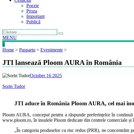
Cenaclul
Poezie
Proza
Important
Publică
MENU
»
Home
>
Paspartu
>
Evenimente
>
JTI lansează Ploom AURA în România
October 16 2025
Sorin Tudor
JTI aduce în România Ploom AURA, cel mai inovato
Ploom AURA, conceput pentru a răspunde preferințelor în continuă sch
www.ploom.ro, în insulele Ploom dedicate din centrele comerciale și î
„În categoria produselor cu risc redus (PRR), ne concentrăm pe o