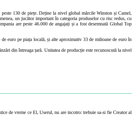
 peste 130 de piețe. Deține la nivel global mărcile Winston și Camel,
menea, un jucător important în categoria produselor cu risc redus, cu
compania are peste 46.000 de angajați și a fost desemnată Global Top
de euro pe piața locală, și alte aproximativ 33 de milioane de euro în
ânzări din întreaga țară. Unitatea de producție este recunoscută la nivel
ice de vreme ce El, Userul, nu are incotro: trebuie sa-si fie Creator al