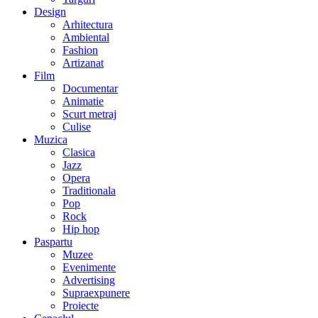
Design
Arhitectura
Ambiental
Fashion
Artizanat
Film
Documentar
Animatie
Scurt metraj
Culise
Muzica
Clasica
Jazz
Opera
Traditionala
Pop
Rock
Hip hop
Paspartu
Muzee
Evenimente
Advertising
Supraexpunere
Proiecte