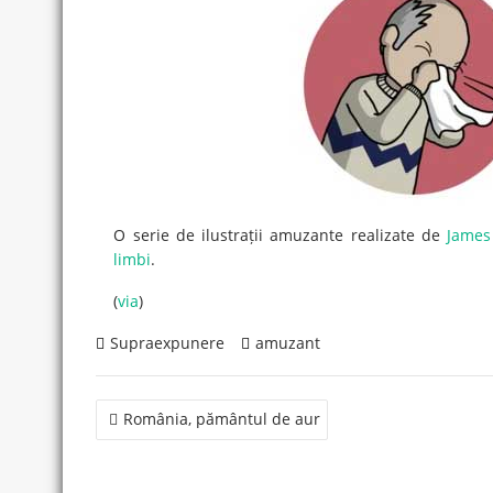
O serie de ilustrații amuzante realizate de
Jame
limbi
.
(
via
)
Supraexpunere
amuzant
Post
România, pământul de aur
navigation