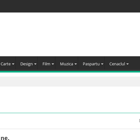
Carte
Design
Film
Muzica
Paspartu
Cenaclul
ine.