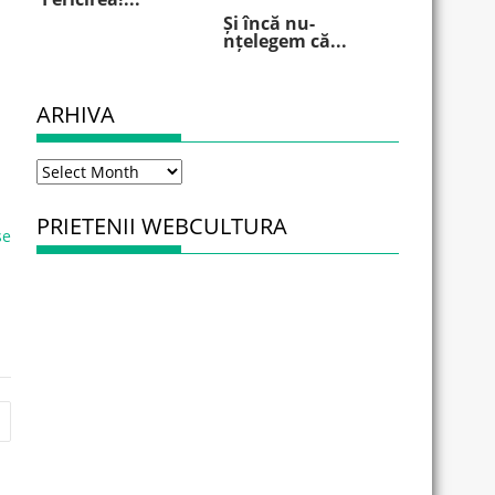
Și încă nu-
nțelegem că...
ARHIVA
Arhiva
PRIETENII WEBCULTURA
se