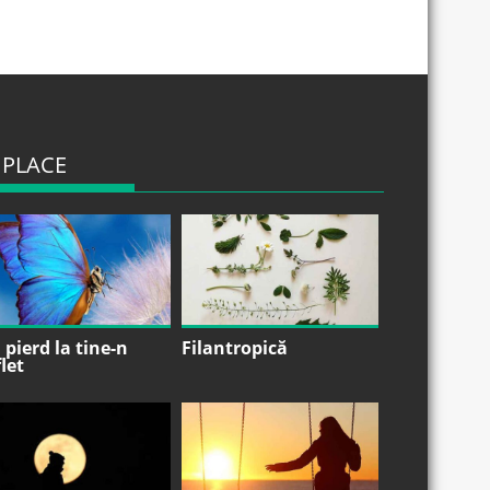
 PLACE
pierd la tine-n
Filantropică
let