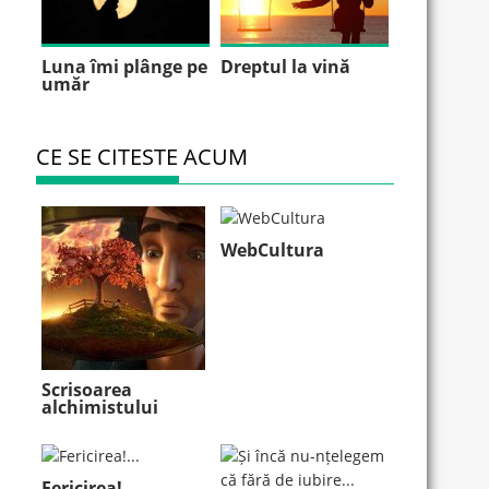
Luna îmi plânge pe
Dreptul la vină
umăr
CE SE CITESTE ACUM
WebCultura
Scrisoarea
alchimistului
Fericirea!...