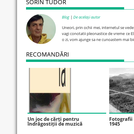
SORIN TUDOR
Blog
|
De același autor
Uneori, prin ochii mei, internetul se ved
vagi conotatii pleonastice de vreme ce El, 
o zi, vom ajunge sa ne cunoastem mai bi
RECOMANDĂRI
Un joc de cărți pentru
Fotografi
îndrăgostiții de muzică
1945