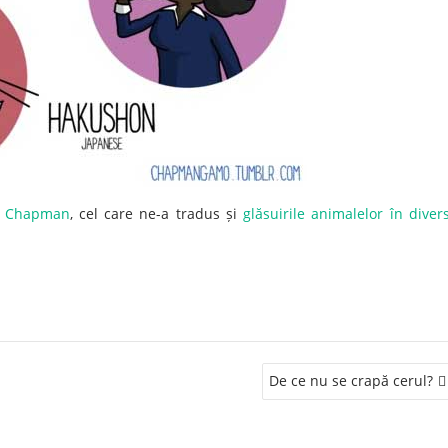
s Chapman
, cel care ne-a tradus și
glăsuirile animalelor în diver
De ce nu se crapă cerul?