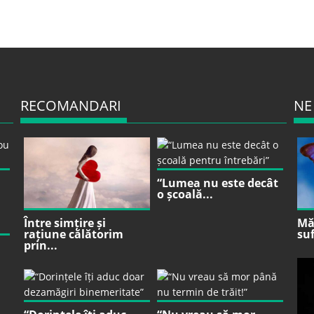
RECOMANDARI
NE
“Lumea nu este decât
o școală...
Între simțire și
Mă 
rațiune călătorim
suf
prin...