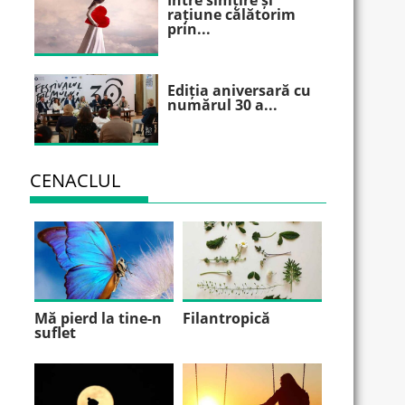
Între simțire și
rațiune călătorim
prin...
Ediția aniversară cu
numărul 30 a...
CENACLUL
Mă pierd la tine-n
Filantropică
suflet