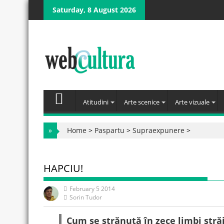
Skip
Saturday, 8 August 2026
to
content
Atitudini
Arte scenice
Arte vizuale
»
Home
>
Paspartu
>
Supraexpunere
>
HAPCIU!
February 5 2014
Sorin Tudor
Cum se strănută în zece limbi stră