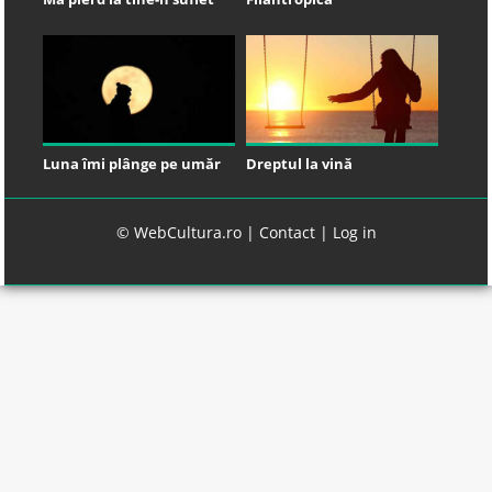
Luna îmi plânge pe umăr
Dreptul la vină
© WebCultura.ro |
Contact
|
Log in