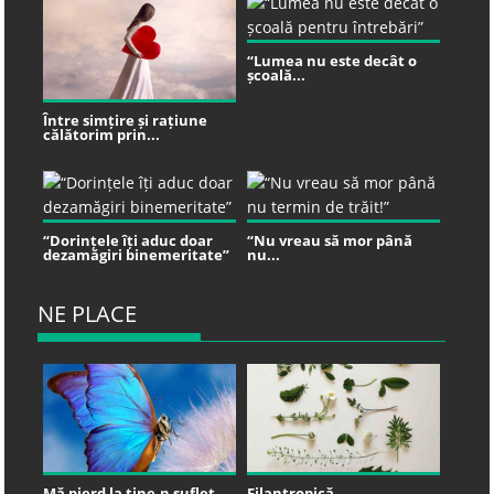
“Lumea nu este decât o
școală...
Între simțire și rațiune
călătorim prin...
“Dorințele îți aduc doar
“Nu vreau să mor până
dezamăgiri binemeritate”
nu...
NE PLACE
Mă pierd la tine-n suflet
Filantropică