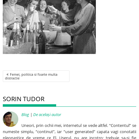
Post
Femei, politica si foarte multa
navigation
distractie
SORIN TUDOR
Blog
|
De același autor
Uneori, prin ochii mei, internetul se vede altfel. “Contentul” se
numeste simplu, “continut”, iar “user generated” capata vagi conotatii
pleonastice de vreme ce El, Userul, nu are incotro: trebuie sa-si fie