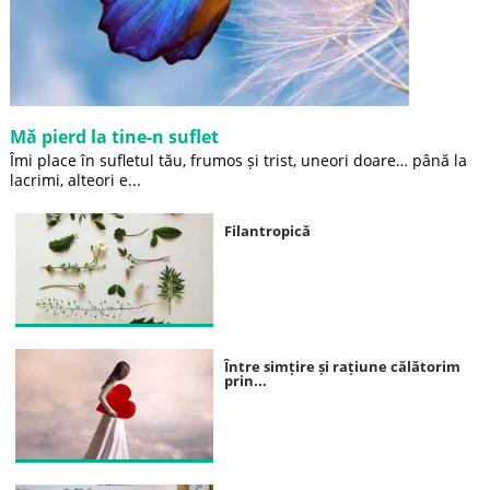
Mă pierd la tine-n suflet
Îmi place în sufletul tău, frumos și trist, uneori doare… până la
lacrimi, alteori e...
Filantropică
Între simțire și rațiune călătorim
prin...