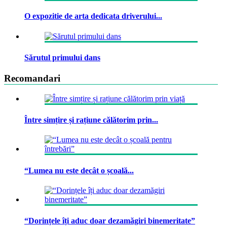
O expozitie de arta dedicata driverului...
Sărutul primului dans
Recomandari
Între simțire și rațiune călătorim prin...
“Lumea nu este decât o școală...
“Dorințele îți aduc doar dezamăgiri binemeritate”