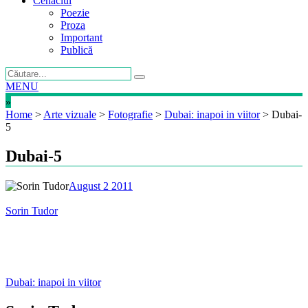
Cenaclul
Poezie
Proza
Important
Publică
MENU
»
Home
>
Arte vizuale
>
Fotografie
>
Dubai: inapoi in viitor
>
Dubai-
5
Dubai-5
August 2 2011
Sorin Tudor
Post
Dubai: inapoi in viitor
navigation