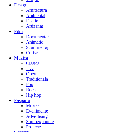
Design
Arhitectura
Ambiental
Fashion
Artizanat
Film
Documentar
Animatie
Scurt metraj
Culise
Muzica
Clasica
Jazz
Opera
Traditionala
Pop
Rock
Hip hop
Paspartu
Muzee
Evenimente
Advertising
Supraexpunere
Proiecte