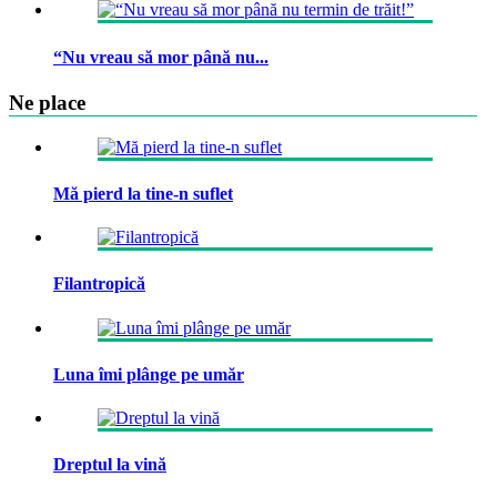
“Nu vreau să mor până nu...
Ne place
Mă pierd la tine-n suflet
Filantropică
Luna îmi plânge pe umăr
Dreptul la vină