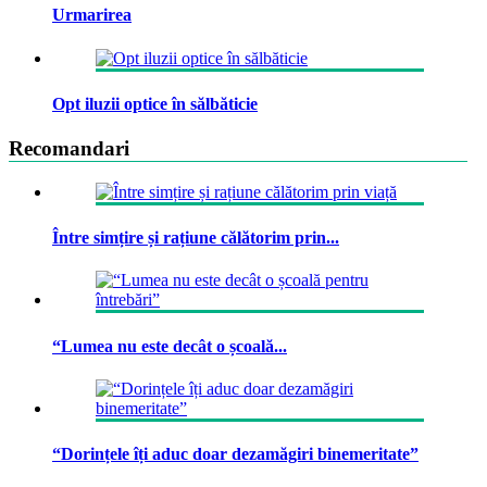
Urmarirea
Opt iluzii optice în sălbăticie
Recomandari
Între simțire și rațiune călătorim prin...
“Lumea nu este decât o școală...
“Dorințele îți aduc doar dezamăgiri binemeritate”