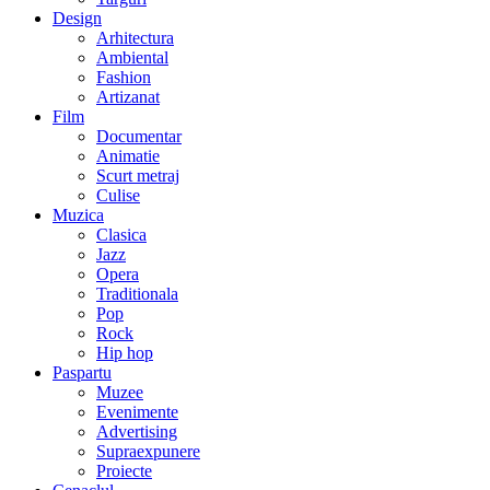
Design
Arhitectura
Ambiental
Fashion
Artizanat
Film
Documentar
Animatie
Scurt metraj
Culise
Muzica
Clasica
Jazz
Opera
Traditionala
Pop
Rock
Hip hop
Paspartu
Muzee
Evenimente
Advertising
Supraexpunere
Proiecte