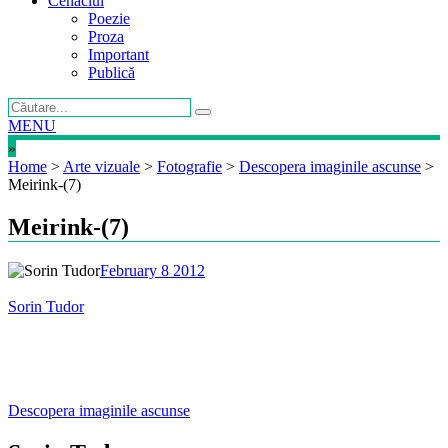
Cenaclul
Poezie
Proza
Important
Publică
MENU
»
Home
>
Arte vizuale
>
Fotografie
>
Descopera imaginile ascunse
>
Meirink-(7)
Meirink-(7)
February 8 2012
Sorin Tudor
Post
Descopera imaginile ascunse
navigation