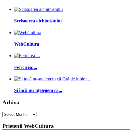
Scrisoarea alchimistului
WebCultura
Fericirea!...
Și încă nu-nțelegem că...
Arhiva
Arhiva
Prietenii WebCultura