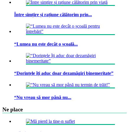
Între simțire și rațiune călătorim prin...
“Lumea nu este decât o școală...
“Dorințele îți aduc doar dezamăgiri binemeritate”
“Nu vreau să mor până nu...
Ne place