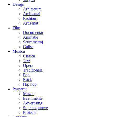
Design
Arhitectura
Ambiental
Fashion
Artizanat
Film
Documentar
Animatie
Scurt metraj
Culise
Muzica
Clasica
Jazz
Opera
Traditionala
Pop
Rock
Hip hop
Paspartu
Muzee
Evenimente
Advertising
Supraexpunere
Proiecte