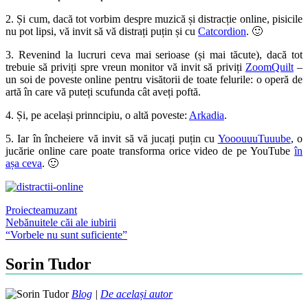
2. Și cum, dacă tot vorbim despre muzică și distracție online, pisicile
nu pot lipsi, vă invit să vă distrați puțin și cu
Catcordion
. 🙂
3. Revenind la lucruri ceva mai serioase (și mai tăcute), dacă tot
trebuie să priviți spre vreun monitor vă invit să priviți
ZoomQuilt
–
un soi de poveste online pentru visătorii de toate felurile: o operă de
artă în care vă puteți scufunda cât aveți poftă.
4. Și, pe același prinncipiu, o altă poveste:
Arkadia
.
5. Iar în încheiere vă invit să vă jucați puțin cu
YooouuuTuuube
, o
jucărie online care poate transforma orice video de pe YouTube
în
așa ceva
. 🙂
Proiecte
amuzant
Post
Nebănuitele căi ale iubirii
“Vorbele nu sunt suficiente”
navigation
Sorin Tudor
Blog
|
De același autor