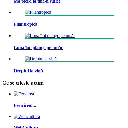
Mă pierd la tine-n suflet
Filantropică
Luna îmi plânge pe umăr
Dreptul la vină
Ce se citeste acum
Fericirea!...
WebCultura