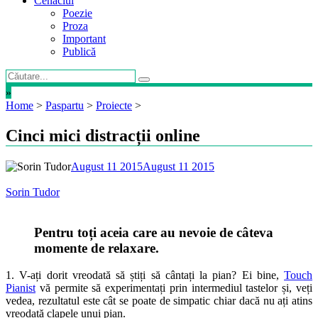
Cenaclul
Poezie
Proza
Important
Publică
»
Home
>
Paspartu
>
Proiecte
>
Cinci mici distracții online
August 11 2015
August 11 2015
Sorin Tudor
Pentru toți aceia care au nevoie de câteva
momente de relaxare.
1. V-ați dorit vreodată să știți să cântați la pian? Ei bine,
Touch
Pianist
vă permite să experimentați prin intermediul tastelor și, veți
vedea, rezultatul este cât se poate de simpatic chiar dacă nu ați atins
vreodată clapele unui pian.