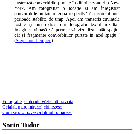
ilustrează convorbirile purtate în diferite zone din New
York. Am fotografiat o locație și am înregistrat
convorbirile purtate în zona respectivă în decursul unei
perioade stabilite de timp. Apoi am transcris cuvintele
rostite și am extras din fotografii textul rezultat.
Imaginea rămasă vă permite să vizualizați atât spaţiul
cât și fragmente convorbirilor purtate în acel spaţiu.”
(
Stephanie Lempert
)
Fotografie
,
Galeriile WebCultura
viata
Post
Celalalt mare miracol chinezesc
Cum se promoveaza filmul romanesc
navigation
Sorin Tudor