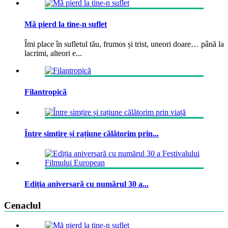
Mă pierd la tine-n suflet
Îmi place în sufletul tău, frumos și trist, uneori doare… până la
lacrimi, alteori e...
Filantropică
Între simțire și rațiune călătorim prin...
Ediția aniversară cu numărul 30 a...
Cenaclul