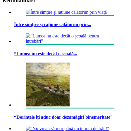
Recomandari
Între simțire și rațiune călătorim prin...
“Lumea nu este decât o școală...
“Dorințele îți aduc doar dezamăgiri binemeritate”