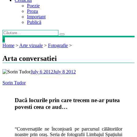
Cenaclul
Poezie
Proza
Important
Publică
»
Home
>
Arte vizuale
>
Fotografie
>
Arta conversatiei
July 6 2012
July 8 2012
Sorin Tudor
Dacă locurile prin care trecem ne-ar putea
povesti ceea ce aud…
“Conversațiile ne înconjoară pe parcursul călătoriilor
noastre prin oraș. Seria de fotografii Limbajul Spațiului