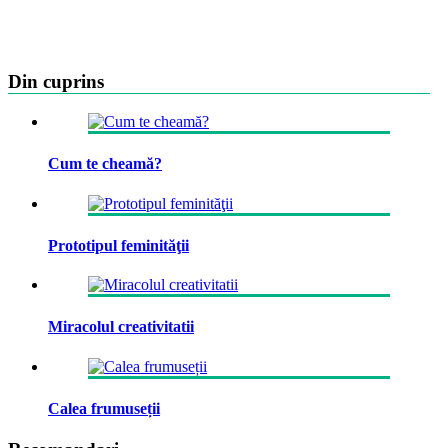
Din cuprins
Cum te cheamă?
Prototipul feminităţii
Miracolul creativitatii
Calea frumuseții