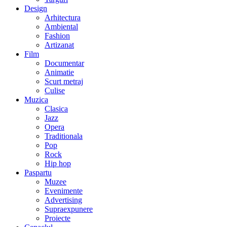
Design
Arhitectura
Ambiental
Fashion
Artizanat
Film
Documentar
Animatie
Scurt metraj
Culise
Muzica
Clasica
Jazz
Opera
Traditionala
Pop
Rock
Hip hop
Paspartu
Muzee
Evenimente
Advertising
Supraexpunere
Proiecte