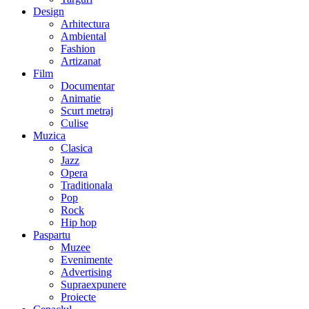
Design
Arhitectura
Ambiental
Fashion
Artizanat
Film
Documentar
Animatie
Scurt metraj
Culise
Muzica
Clasica
Jazz
Opera
Traditionala
Pop
Rock
Hip hop
Paspartu
Muzee
Evenimente
Advertising
Supraexpunere
Proiecte