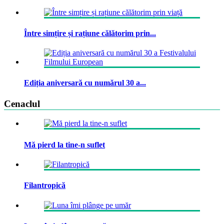
Între simțire și rațiune călătorim prin...
Ediția aniversară cu numărul 30 a...
Cenaclul
Mă pierd la tine-n suflet
Filantropică