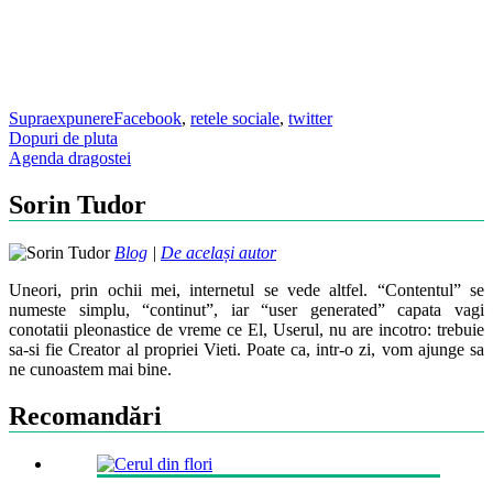
Supraexpunere
Facebook
,
retele sociale
,
twitter
Post
Dopuri de pluta
Agenda dragostei
navigation
Sorin Tudor
Blog
|
De același autor
Uneori, prin ochii mei, internetul se vede altfel. “Contentul” se
numeste simplu, “continut”, iar “user generated” capata vagi
conotatii pleonastice de vreme ce El, Userul, nu are incotro: trebuie
sa-si fie Creator al propriei Vieti. Poate ca, intr-o zi, vom ajunge sa
ne cunoastem mai bine.
Recomandări