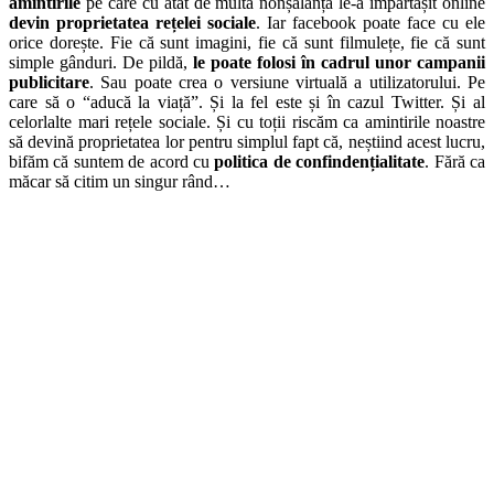
amintirile
pe care cu atât de multă nonșalanță le-a împărtășit online
devin proprietatea rețelei sociale
. Iar facebook poate face cu ele
orice dorește. Fie că sunt imagini, fie că sunt filmulețe, fie că sunt
simple gânduri. De pildă,
le poate folosi în cadrul unor campanii
publicitare
. Sau poate crea o versiune virtuală a utilizatorului. Pe
care să o “aducă la viață”. Și la fel este și în cazul Twitter. Și al
celorlalte mari rețele sociale. Și cu toții riscăm ca amintirile noastre
să devină proprietatea lor pentru simplul fapt că, neștiind acest lucru,
bifăm că suntem de acord cu
politica de confindențialitate
. Fără ca
măcar să citim un singur rând…