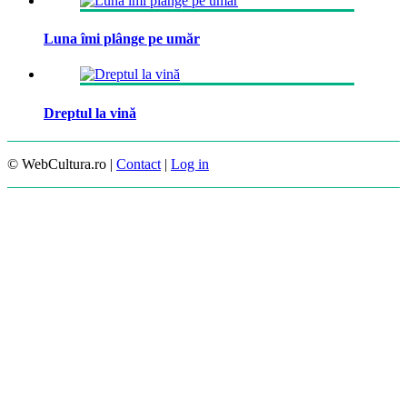
Luna îmi plânge pe umăr
Dreptul la vină
© WebCultura.ro |
Contact
|
Log in