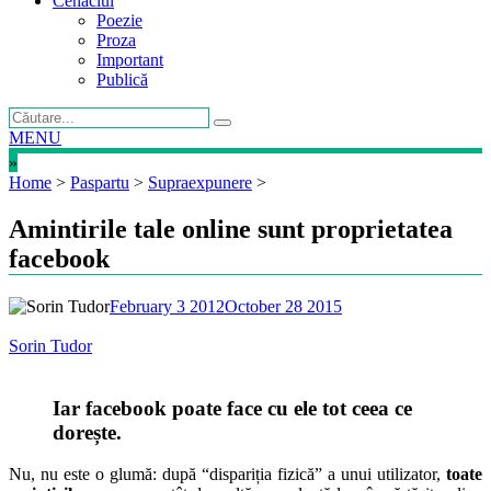
Cenaclul
Poezie
Proza
Important
Publică
MENU
»
Home
>
Paspartu
>
Supraexpunere
>
Amintirile tale online sunt proprietatea
facebook
February 3 2012
October 28 2015
Sorin Tudor
Iar facebook poate face cu ele tot ceea ce
dorește.
Nu, nu este o glumă: după “dispariția fizică” a unui utilizator,
toate