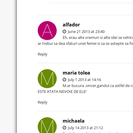
alfador
June 21 2013 at 23:40
Eh, erau alte vremuri si alte idei se vehi
ar trebui sa dea sfaturi unei femei si sa se astepte sa fie 
Reply
maria tolea
July 1 2013 at 14:16
M.ar bucura ,sincer,gandul ca astfel de ra
ESTE ATATA NEVOIE DE ELE!
Reply
michaela
July 14 2013 at 21:12