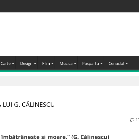
Carte
Design
Film
Muzica
Paspartu
Cenaclul
 LUI G. CĂLINESCU
1
 îmbătrânește și moare.” (G. Călinescu)