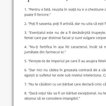
1. “Pentru o fată, reușita în viață nu e o chestiune
poate fi fericire.”
2. “Poți fi savanta, poți fi artistă, dar nu uita că eșt
3. “Esențialul este nu de a fi desăvârșită trupeșt
femei care par distinse facial și sunt vulgare corpo
4. “Nu-ți fortifica în așa fel caracterul, încât 
jumătate din farmecul ei.”
5. “Ferește-te de imperiul pe care îl au asupra fetelo
6. “Dar nici nu cădea în greșeala contrară de a cău
egoiști și sufletul lor este sub nivelul intelectului.
7. “Nu te căsători cu un bărbat care declară cinic c
8. “Dacă soțul tău va fi un bărbat excepțional, nu te 
obișnui să se considere intangibil.”