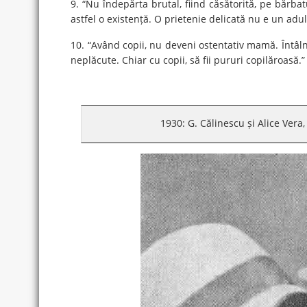
9. “Nu îndepărta brutal, fiind căsătorită, pe bărbat
astfel o existență. O prietenie delicată nu e un adul
10. “Având copii, nu deveni ostentativ mamă. Întâln
neplăcute. Chiar cu copii, să fii pururi copilăroasă.”
1930: G. Călinescu și Alice Vera