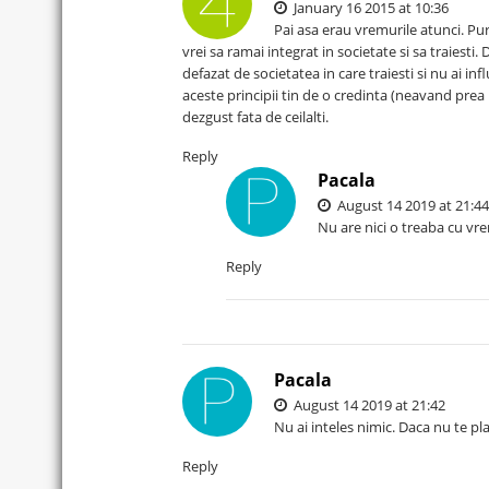
January 16 2015 at 10:36
Pai asa erau vremurile atunci. Pur
vrei sa ramai integrat in societate si sa traiesti. 
defazat de societatea in care traiesti si nu ai in
aceste principii tin de o credinta (neavand prea mu
dezgust fata de ceilalti.
Reply
Pacala
August 14 2019 at 21:44
Nu are nici o treaba cu vremu
Reply
Pacala
August 14 2019 at 21:42
Nu ai inteles nimic. Daca nu te plac
Reply