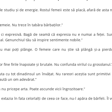
 de studiu și de energie. Rostul femeii este să placă, afară de asta 
i femeie. Nu trece în tabăra bărbaților.”
e, ci expresivă. Bagă de seamă că expresia nu e numai a feței. Su
ral. Genunchiul tău să inspire sentimente nobile.”
să nu mai poți plânge. O femeie care nu știe să plângă și-a pierd
r fine firile înapoiate și brutale. Nu confunda virilul cu grosolanul.
ta cu tot dinadinsul un învățat. Nu rareori aceștia sunt primitivi 
 Caută un om adevărat.”
ă nu pricepe arta. Poate ascunde vicii îngrozitoare.”
extazia în fata celorlalți de ceea ce face, nu-l apăra de bârfeli. Îl v