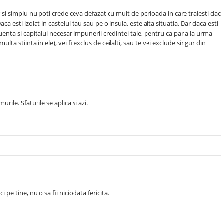
 si simplu nu poti crede ceva defazat cu mult de perioada in care traiesti da
Daca esti izolat in castelul tau sau pe o insula, este alta situatia. Dar daca esti
fluenta si capitalul necesar impunerii credintei tale, pentru ca pana la urma
lta stiinta in ele), vei fi exclus de ceilalti, sau te vei exclude singur din
rile. Sfaturile se aplica si azi.
i pe tine, nu o sa fii niciodata fericita.