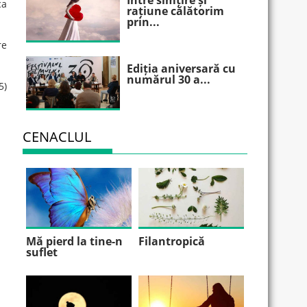
Între simțire și
ca
rațiune călătorim
prin...
re
Ediția aniversară cu
numărul 30 a...
5)
CENACLUL
Mă pierd la tine-n
Filantropică
suflet