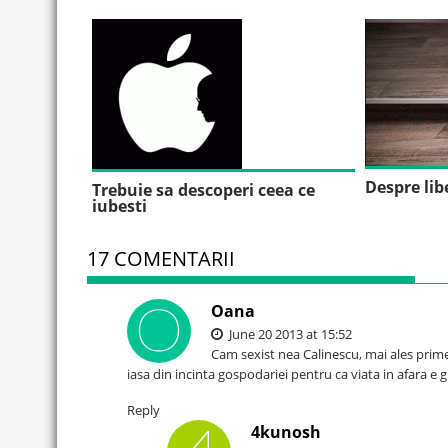
Despre libe
Trebuie sa descoperi ceea ce
iubesti
17 COMENTARII
Oana
June 20 2013 at 15:52
Cam sexist nea Calinescu, mai ales primel
iasa din incinta gospodariei pentru ca viata in afara e gr
Reply
4kunosh