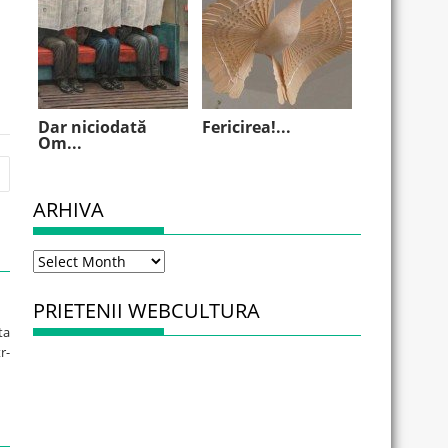
Dar niciodată
Fericirea!...
Om...
ARHIVA
Arhiva
PRIETENII WEBCULTURA
ta
r-