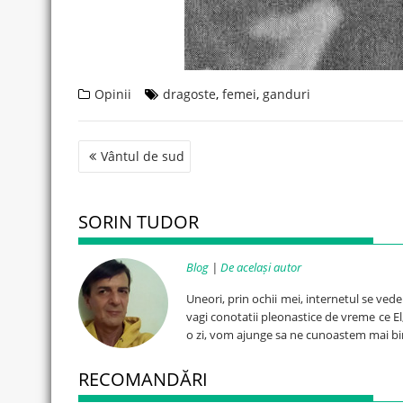
Opinii
dragoste
,
femei
,
ganduri
Post
Vântul de sud
navigation
SORIN TUDOR
Blog
|
De același autor
Uneori, prin ochii mei, internetul se ved
vagi conotatii pleonastice de vreme ce El, 
o zi, vom ajunge sa ne cunoastem mai bi
RECOMANDĂRI