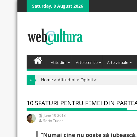
Skip
Saturday, 8 August 2026
to
content
Atitudini
Arte scenice
Arte vizuale
»
Home
>
Atitudini
>
Opinii
>
10 SFATURI PENTRU FEMEI DIN PARTEA
June 19 2013
Sorin Tudor
“Numai cine nu poate să iubească,