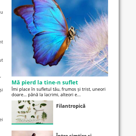
nu
nt
ut
”
Mă pierd la tine-n suflet
Îmi place în sufletul tău, frumos și trist, uneori
și
doare… până la lacrimi, alteori e...
Filantropică
ei