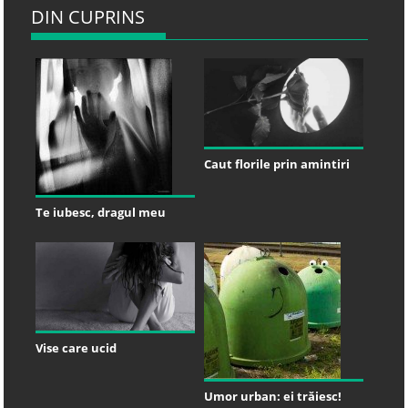
DIN CUPRINS
Caut florile prin amintiri
Te iubesc, dragul meu
Vise care ucid
Umor urban: ei trăiesc!