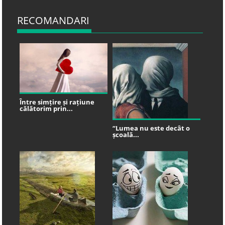
RECOMANDARI
Între simțire și rațiune
călătorim prin...
“Lumea nu este decât o
școală...