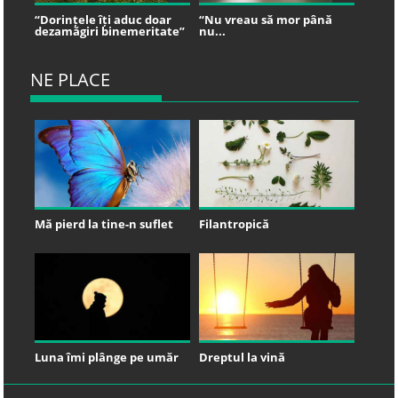
“Dorințele îți aduc doar
“Nu vreau să mor până
dezamăgiri binemeritate”
nu...
NE PLACE
Mă pierd la tine-n suflet
Filantropică
Luna îmi plânge pe umăr
Dreptul la vină