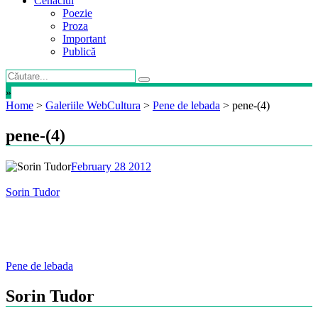
Cenaclul
Poezie
Proza
Important
Publică
»
Home
>
Galeriile WebCultura
>
Pene de lebada
>
pene-(4)
pene-(4)
February 28 2012
Sorin Tudor
Post
Pene de lebada
navigation
Sorin Tudor