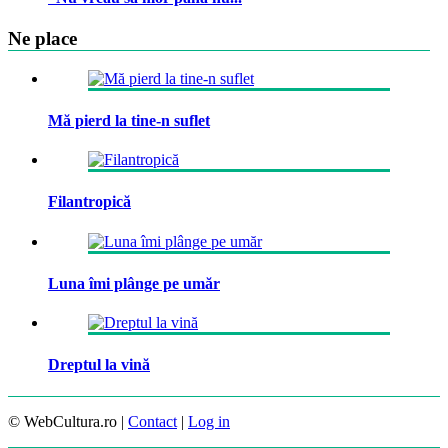
Ne place
Mă pierd la tine-n suflet
Filantropică
Luna îmi plânge pe umăr
Dreptul la vină
© WebCultura.ro |
Contact
|
Log in