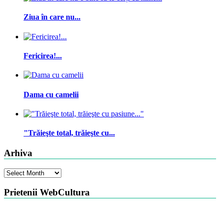
Ziua în care nu...
Fericirea!...
Dama cu camelii
"Trăieşte total, trăieşte cu...
Arhiva
Arhiva
Prietenii WebCultura