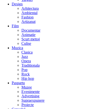
Design
Arhitectura
Ambiental
Fashion
Artizanat
Film
Documentar
Animatie
Scurt metraj
Culise
Muzica
Clasica
Jazz
Opera
Traditionala
Pop
Rock
Hip hop
Paspartu
Muzee
Evenimente
Advertising
Supraexpunere
Proiecte