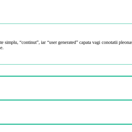
te simplu, “continut”, iar “user generated” capata vagi conotatii pleonast
e.