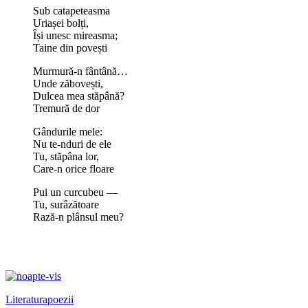
Sub catapeteasma
Uriașei bolți,
Își unesc mireasma;
Taine din povești
Murmură-n fântână…
Unde zăbovești,
Dulcea mea stăpână?
Tremură de dor
Gândurile mele:
Nu te-nduri de ele
Tu, stăpâna lor,
Care-n orice floare
Pui un curcubeu —
Tu, surâzătoare
Rază-n plânsul meu?
Literatura
poezii