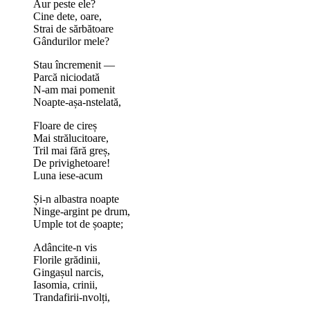
Aur peste ele?
Cine dete, oare,
Strai de sărbătoare
Gândurilor mele?
Stau încremenit —
Parcă niciodată
N-am mai pomenit
Noapte-așa-nstelată,
Floare de cireș
Mai strălucitoare,
Tril mai fără greș,
De privighetoare!
Luna iese-acum
Și-n albastra noapte
Ninge-argint pe drum,
Umple tot de șoapte;
Adâncite-n vis
Florile grădinii,
Gingașul narcis,
Iasomia, crinii,
Trandafirii-nvolți,