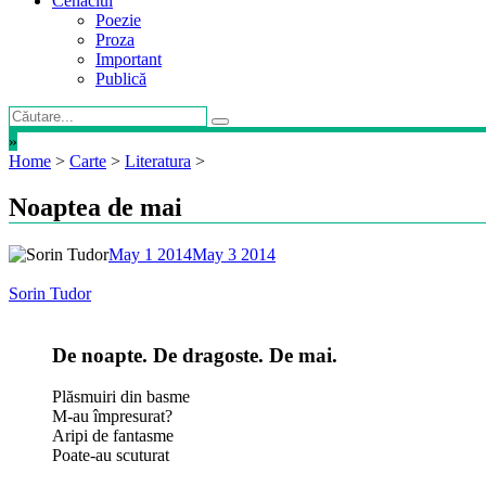
Cenaclul
Poezie
Proza
Important
Publică
»
Home
>
Carte
>
Literatura
>
Noaptea de mai
May 1 2014
May 3 2014
Sorin Tudor
De noapte. De dragoste. De mai.
Plăsmuiri din basme
M-au împresurat?
Aripi de fantasme
Poate-au scuturat