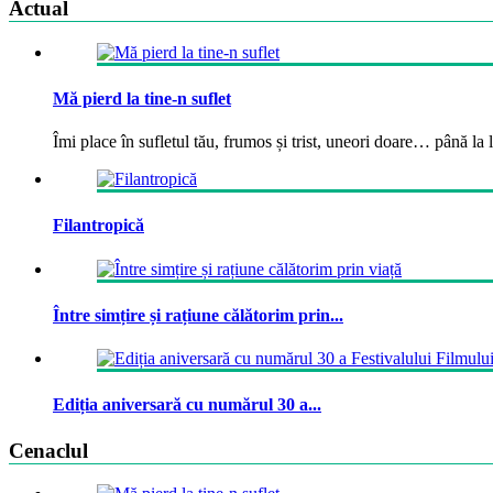
Actual
Mă pierd la tine-n suflet
Îmi place în sufletul tău, frumos și trist, uneori doare… până la la
Filantropică
Între simțire și rațiune călătorim prin...
Ediția aniversară cu numărul 30 a...
Cenaclul