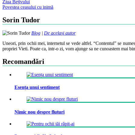
Post
Ziua Bețivului
Povestea ceasului cu inimă
navigation
Sorin Tudor
Blog
|
De același autor
Uneori, prin ochii mei, internetul se vede altfel. “Contentul” se numes
propriei Vieti. Poate ca, intr-o zi, vom ajunge sa ne cunoastem mai bin
Recomandări
Esența unui sentiment
Nimic nou despre fluturi