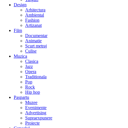
Design
Arhitectura
Ambiental
Fashion
Artizanat
Film
Documentar
Animatie
Scurt metraj
Culise
Muzica
Clasica
Jazz
Opera
Traditionala
Pop
Rock
Hip hop
Paspartu
Muzee
Evenimente
Advertising
Supraexpunere
Proiecte