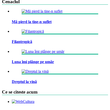
Cenaclul
Mă pierd la tine-n suflet
Filantropică
Luna îmi plânge pe umăr
Dreptul la vină
Ce se citeste acum