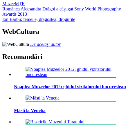
Muzee
MȚR
Post
Românca Alecsandra Drăgoi a câștigat Sony World Photography
Awards 2013
navigation
Ion Barbu: femeile, dragostea, drogurile
WebCultura
De același autor
Recomandări
Noaptea Muzeelor 2012: ghidul vizitatorului bucurestean
Măști la Veneția