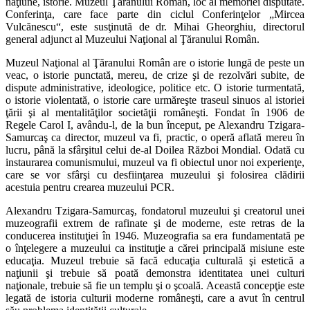
naţiune, istorie. Muzeul Ţăranului Român, loc al memoriei disputate.
Conferinţa, care face parte din ciclul Conferinţelor „Mircea
Vulcănescu“, este susţinută de dr. Mihai Gheorghiu, directorul
general adjunct al Muzeului Naţional al Ţăranului Român.
Muzeul Naţional al Ţăranului Român are o istorie lungă de peste un
veac, o istorie punctată, mereu, de crize şi de rezolvări subite, de
dispute administrative, ideologice, politice etc. O istorie turmentată,
o istorie violentată, o istorie care urmăreşte traseul sinuos al istoriei
ţării şi al mentalităţilor societăţii româneşti. Fondat în 1906 de
Regele Carol I, avându-l, de la bun început, pe Alexandru Tzigara-
Samurcaş ca director, muzeul va fi, practic, o operă aflată mereu în
lucru, până la sfârşitul celui de-al Doilea Război Mondial. Odată cu
instaurarea comunismului, muzeul va fi obiectul unor noi experienţe,
care se vor sfârşi cu desfiinţarea muzeului şi folosirea clădirii
acestuia pentru crearea muzeului PCR.
Alexandru Tzigara-Samurcaş, fondatorul muzeului şi creatorul unei
muzeografii extrem de rafinate şi de moderne, este retras de la
conducerea instituţiei în 1946. Muzeografia sa era fundamentată pe
o înţelegere a muzeului ca instituţie a cărei principală misiune este
educaţia. Muzeul trebuie să facă educaţia culturală şi estetică a
naţiunii şi trebuie să poată demonstra identitatea unei culturi
naţionale, trebuie să fie un templu şi o şcoală. Această concepţie este
legată de istoria culturii moderne româneşti, care a avut în centrul