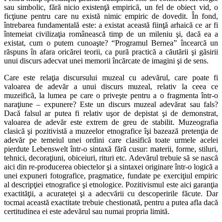
sau simbolic, fără nicio existenţă empirică, un fel de obiect vid, o
ficţiune pentru care nu există nimic empiric de dovedit. În fond,
întrebarea fundamentală este: a existat această fiinţă arhaică ce ar fi
întemeiat civilizaţia românească timp de un mileniu şi, dacă ea a
existat, cum o putem cunoaşte? “Programul Bernea” încearcă un
răspuns în afara oricărei teorii, ca pură practică a căutării şi găsirii
unui discurs adecvat unei memorii încărcate de imagini şi de sens.
Care este relaţia discursului muzeal cu adevărul, care poate fi
valoarea de adevăr a unui discurs muzeal, relativ la ceea ce
muzeifică, la lumea pe care o priveşte pentru a o fragmenta într-o
naraţiune – expunere? Este un discurs muzeal adevărat sau fals?
Dacă falsul ar putea fi relativ uşor de depistat şi de demonstrat,
valoarea de adevăr este extrem de greu de stabilit. Muzeografia
clasică şi pozitivistă a muzeelor etnografice îşi bazează pretenţia de
adevăr pe temeiul unei ordini care clasifică toate urmele acelei
pierdute Lebenswelt într-o sintaxă fără cusur: materii, forme, stiluri,
tehnici, decoraţiuni, obiceiuri, rituri etc. Adevărul trebuie să se nască
aici din re-producerea obiectelor şi a sintaxei originare într-o logică a
unei expuneri fotografice, pragmatice, fundate pe exerciţiul empiric
al descripţiei etnografice şi etnologice. Pozitivismul este aici garanţia
exactităţii, a acurateței şi a adecvării cu descoperirile făcute. Dar
tocmai această exactitate trebuie chestionată, pentru a putea afla dacă
certitudinea ei este adevărul sau numai propria limită.