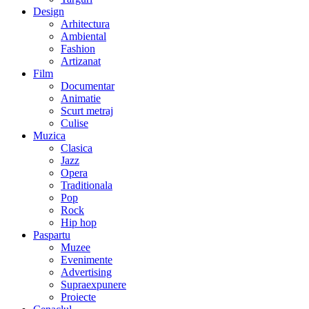
Design
Arhitectura
Ambiental
Fashion
Artizanat
Film
Documentar
Animatie
Scurt metraj
Culise
Muzica
Clasica
Jazz
Opera
Traditionala
Pop
Rock
Hip hop
Paspartu
Muzee
Evenimente
Advertising
Supraexpunere
Proiecte