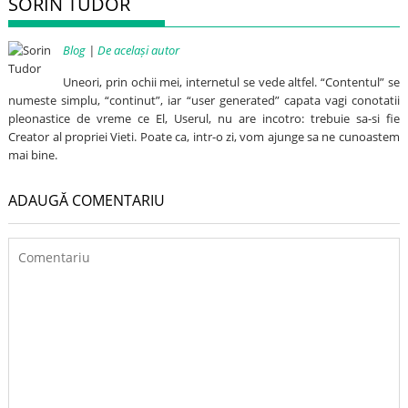
SORIN TUDOR
Blog
|
De același autor
Uneori, prin ochii mei, internetul se vede altfel. “Contentul” se
numeste simplu, “continut”, iar “user generated” capata vagi conotatii
pleonastice de vreme ce El, Userul, nu are incotro: trebuie sa-si fie
Creator al propriei Vieti. Poate ca, intr-o zi, vom ajunge sa ne cunoastem
mai bine.
ADAUGĂ COMENTARIU