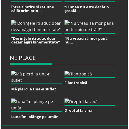
Între simțire și rațiune
“Lumea nu este decât o
călătorim prin...
școală...
“Dorințele îți aduc doar
“Nu vreau să mor până
dezamăgiri binemeritate”
nu...
NE PLACE
Filantropică
Mă pierd la tine-n suflet
Dreptul la vină
Luna îmi plânge pe umăr