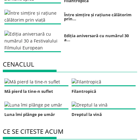
Filantropică
Între simțire și rațiune călătorim
prin...
Ediția aniversară cu numărul 30
a...
CENACLUL
Mă pierd la tine-n suflet
Filantropică
Luna îmi plânge pe umăr
Dreptul la vină
CE SE CITESTE ACUM