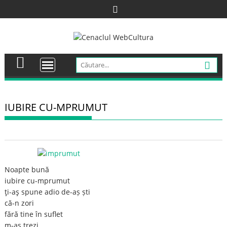
Skip
to
content
IUBIRE CU-MPRUMUT
Noapte bună
iubire cu-mprumut
ţi-aş spune adio de-aș ști
că-n zori
fără tine în suflet
m-aș trezi