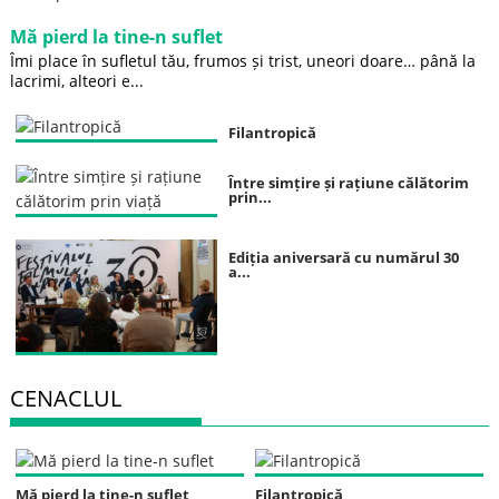
Mă pierd la tine-n suflet
Îmi place în sufletul tău, frumos și trist, uneori doare… până la
lacrimi, alteori e...
Filantropică
Între simțire și rațiune călătorim
prin...
Ediția aniversară cu numărul 30
a...
CENACLUL
Mă pierd la tine-n suflet
Filantropică