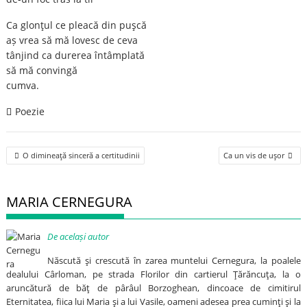
Ca glonţul ce pleacă din puşcă
aș vrea să mă lovesc de ceva
tânjind ca durerea întâmplată
să mă convingă
cumva.
Poezie
Post
O dimineaţă sinceră a certitudinii
Ca un vis de uşor
navigation
MARIA CERNEGURA
De același autor
Născută şi crescută în zarea muntelui Cernegura, la poalele
dealului Cârloman, pe strada Florilor din cartierul Ţărăncuţa, la o
aruncătură de băţ de pârâul Borzoghean, dincoace de cimitirul
Eternitatea, fiica lui Maria şi a lui Vasile, oameni adesea prea cuminţi şi la