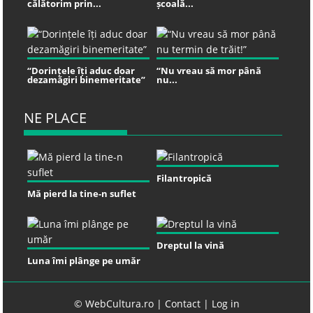
călătorim prin...
școală...
“Dorințele îți aduc doar
“Nu vreau să mor până
dezamăgiri binemeritate”
nu...
NE PLACE
Filantropică
Mă pierd la tine-n suflet
Dreptul la vină
Luna îmi plânge pe umăr
© WebCultura.ro |
Contact
|
Log in