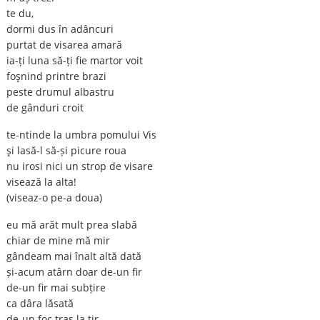
te du,
dormi dus în adâncuri
purtat de visarea amară
ia-ți luna să-ți fie martor voit
foşnind printre brazi
peste drumul albastru
de gânduri croit
te-ntinde la umbra pomului Vis
şi lasă-l să-și picure roua
nu irosi nici un strop de visare
visează la alta!
(viseaz-o pe-a doua)
eu mă arăt mult prea slabă
chiar de mine mă mir
gândeam mai înalt altă dată
și-acum atârn doar de-un fir
de-un fir mai subțire
ca dâra lăsată
de-un foc tras la tir