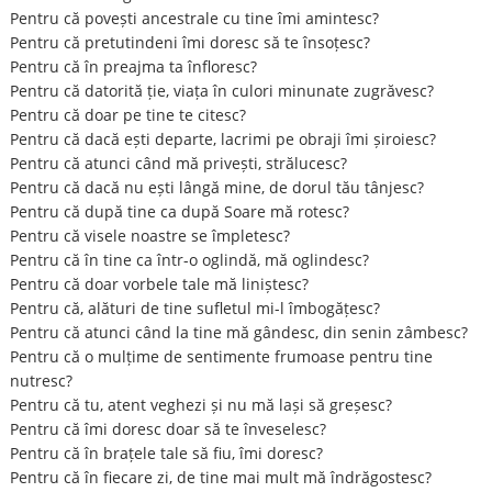
Pentru că povești ancestrale cu tine îmi amintesc?
Pentru că pretutindeni îmi doresc să te însoțesc?
Pentru că în preajma ta înfloresc?
Pentru că datorită ție, viața în culori minunate zugrăvesc?
Pentru că doar pe tine te citesc?
Pentru că dacă ești departe, lacrimi pe obraji îmi șiroiesc?
Pentru că atunci când mă privești, strălucesc?
Pentru că dacă nu ești lângă mine, de dorul tău tânjesc?
Pentru că după tine ca după Soare mă rotesc?
Pentru că visele noastre se împletesc?
Pentru că în tine ca într-o oglindă, mă oglindesc?
Pentru că doar vorbele tale mă liniștesc?
Pentru că, alături de tine sufletul mi-l îmbogățesc?
Pentru că atunci când la tine mă gândesc, din senin zâmbesc?
Pentru că o mulțime de sentimente frumoase pentru tine
nutresc?
Pentru că tu, atent veghezi și nu mă lași să greșesc?
Pentru că îmi doresc doar să te înveselesc?
Pentru că în brațele tale să fiu, îmi doresc?
Pentru că în fiecare zi, de tine mai mult mă îndrăgostesc?