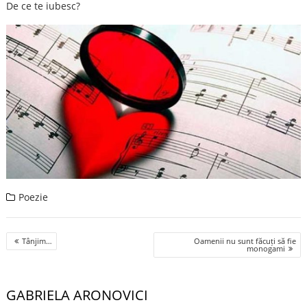
De ce te iubesc?
Poezie
Post
Tânjim…
Oamenii nu sunt făcuți să fie
navigation
monogami
GABRIELA ARONOVICI