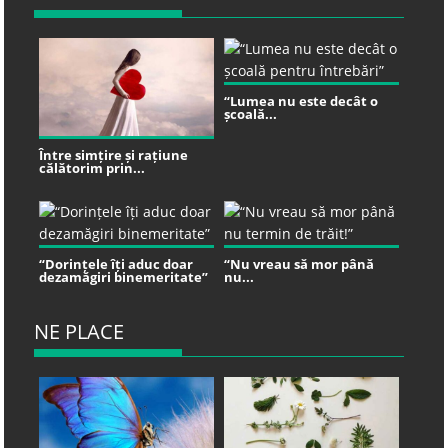
“Lumea nu este decât o
școală...
Între simțire și rațiune
călătorim prin...
“Dorințele îți aduc doar
“Nu vreau să mor până
dezamăgiri binemeritate”
nu...
NE PLACE