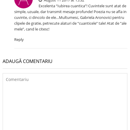
August 11 2017 at 15:32
Excelenta “Iubirea cuantica”! Cuvintele sunt atat de
simple, uzuale, dar transmit mesaje profunde! Poezia nu se afla in
cuvinte, ci dincolo de ele…Multumesc, Gabriela Aronovici pentru
clipele de gratie, petrecute alaturi de “cuanticele” tale! Atat de “ale
mele”, cand le citesc!
Reply
ADAUGĂ COMENTARIU