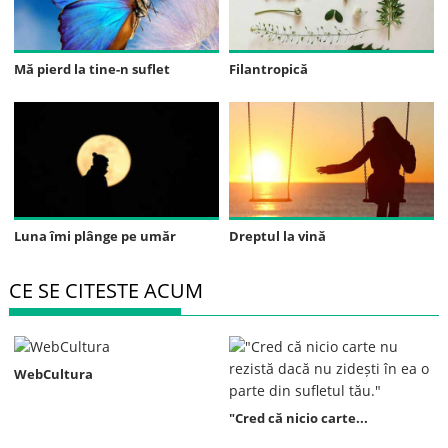
Mă pierd la tine-n suflet
Filantropică
Luna îmi plânge pe umăr
Dreptul la vină
CE SE CITESTE ACUM
WebCultura
"Cred că nicio carte...