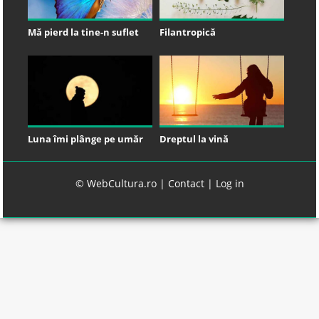
Mă pierd la tine-n suflet
Filantropică
Luna îmi plânge pe umăr
Dreptul la vină
© WebCultura.ro |
Contact
|
Log in