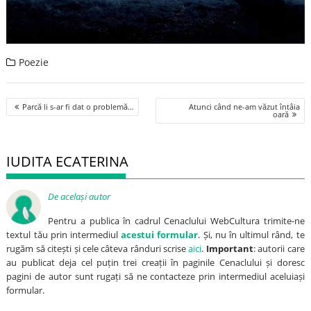
Poezie
Post
Parcă li s-ar fi dat o problemă…
Atunci când ne-am văzut întâia
navigation
oară
IUDITA ECATERINA
De același autor
Pentru a publica în cadrul Cenaclului WebCultura trimite-ne
textul tău prin intermediul
acestui formular
. Și, nu în ultimul rând, te
rugăm să citești și cele câteva rânduri scrise
aici
.
Important
: autorii care
au publicat deja cel puțin trei creații în paginile Cenaclului și doresc
pagini de autor sunt rugați să ne contacteze prin intermediul aceluiași
formular.