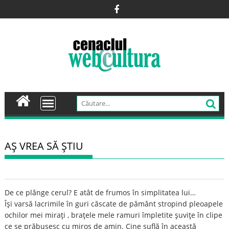
Skip
to
content
AŞ VREA SĂ ŞTIU
De ce plânge cerul? E atât de frumos în simplitatea lui…
Îşi varsă lacrimile în guri căscate de pământ stropind pleoapele
ochilor mei miraţi , braţele mele ramuri împletite şuviţe în clipe
ce se prăbuşesc cu miros de amin. Cine suflă în această