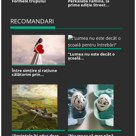
Formele trupului
Perkalaba Familia, la
prima ediție Street...
RECOMANDARI
“Lumea nu este decât o
școală...
Între simțire și rațiune
călătorim prin...
“Dorințele îți aduc doar
“Nu vreau să mor până