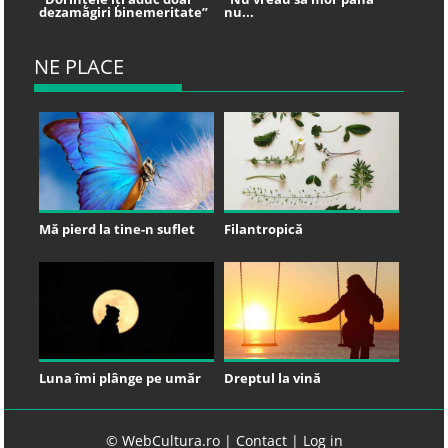
dezamăgiri binemeritate”
nu...
NE PLACE
Mă pierd la tine-n suflet
Filantropică
Luna îmi plânge pe umăr
Dreptul la vină
© WebCultura.ro |
Contact
|
Log in