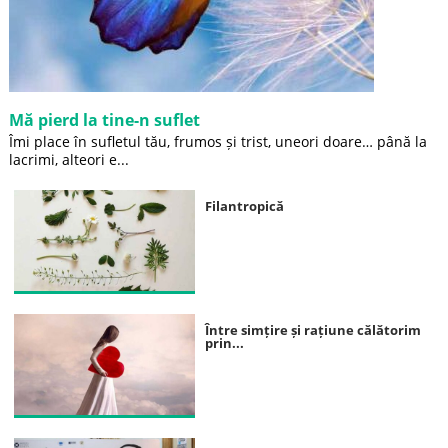
Mă pierd la tine-n suflet
Îmi place în sufletul tău, frumos și trist, uneori doare… până la
lacrimi, alteori e...
Filantropică
Între simțire și rațiune călătorim
prin...