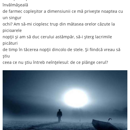
învălmăşeală
de farmec copleşitor a dimensiunii ce mă priveşte noaptea cu
un singur
ochi? Am să-mi cioplesc trup din mătasea orelor căzute la
picioarele
nopţii şi am să duc cerului astâmpăr, să-i şterg lacrimile
picături
de timp în tăcerea nopţii dincolo de stele. Şi fiindcă vreau să
ştiu
ceea ce nu ştiu întreb neînţelesul: de ce plânge cerul?