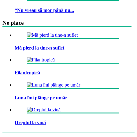
“Nu vreau să mor până nu...
Ne place
Mă pierd la tine-n suflet
Filantropică
Luna îmi plânge pe umăr
Dreptul la vină