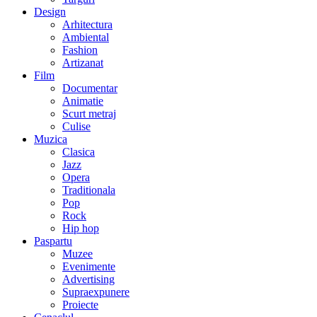
Design
Arhitectura
Ambiental
Fashion
Artizanat
Film
Documentar
Animatie
Scurt metraj
Culise
Muzica
Clasica
Jazz
Opera
Traditionala
Pop
Rock
Hip hop
Paspartu
Muzee
Evenimente
Advertising
Supraexpunere
Proiecte