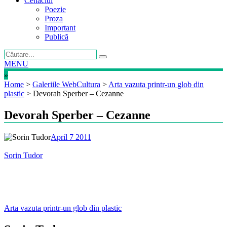
Cenaclul
Poezie
Proza
Important
Publică
MENU
»
Home
>
Galeriile WebCultura
>
Arta vazuta printr-un glob din
plastic
>
Devorah Sperber – Cezanne
Devorah Sperber – Cezanne
April 7 2011
Sorin Tudor
Post
Arta vazuta printr-un glob din plastic
navigation