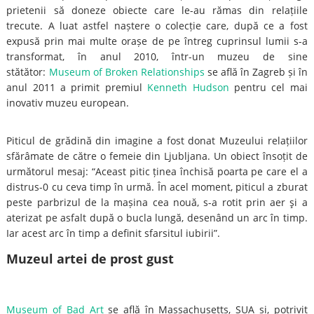
prietenii să doneze obiecte care le-au rămas din relațiile
trecute. A luat astfel naștere o colecție care, după ce a fost
expusă prin mai multe orașe de pe întreg cuprinsul lumii s-a
transformat, în anul 2010, într-un muzeu de sine
stătător:
Museum of Broken Relationships
se află în Zagreb și în
anul 2011 a primit premiul
Kenneth Hudson
pentru cel mai
inovativ muzeu european.
Piticul de grădină din imagine a fost donat Muzeului relațiilor
sfărâmate de către o femeie din Ljubljana. Un obiect însoțit de
următorul mesaj: “Aceast pitic ținea închisă poarta pe care el a
distrus-0 cu ceva timp în urmă. În acel moment, piticul a zburat
peste parbrizul de la mașina cea nouă, s-a rotit prin aer şi a
aterizat pe asfalt după o bucla lungă, desenând un arc în timp.
Iar acest arc în timp a definit sfarsitul iubirii”.
Muzeul artei de prost gust
Museum of Bad Art
se află în Massachusetts, SUA și, potrivit