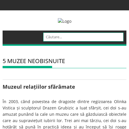
Skip
to
content
5 MUZEE NEOBISNUITE
Muzeul relațiilor sfărâmate
În 2003, când povestea de dragoste dintre regizoarea Olinka
Vistica și sculptorul Drazen Grubizic a luat sfârșit, cei doi s-au
amuzat punând la cale un muzeu care să găzduiască obiectele
care au supraviețuit iubirii lor. Trei ani mai târziu, cei doi s-au
hotărât să pună în practică ideea și au început să își roage