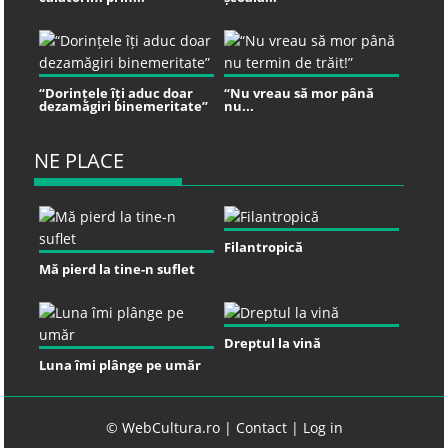
“Dorințele îți aduc doar
“Nu vreau să mor până
dezamăgiri binemeritate”
nu...
NE PLACE
Filantropică
Mă pierd la tine-n suflet
Dreptul la vină
Luna îmi plânge pe umăr
© WebCultura.ro |
Contact
|
Log in