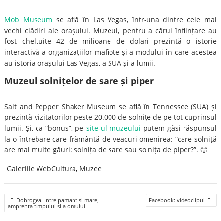
Mob Museum
se află în Las Vegas, într-una dintre cele mai
vechi clădiri ale orașului. Muzeul, pentru a cărui înființare au
fost cheltuite 42 de milioane de dolari prezintă o istorie
interactivă a organizațiilor mafiote și a modului în care acestea
au istoria orașului Las Vegas, a SUA și a lumii.
Muzeul solnițelor de sare și piper
Salt and Pepper Shaker Museum se află în Tennessee (SUA) și
prezintă vizitatorilor peste 20.000 de solnițe de pe tot cuprinsul
lumii. Și, ca “bonus”, pe
site-ul muzeului
putem găsi răspunsul
la o întrebare care frământă de veacuri omenirea: “care solniță
are mai multe găuri: solnița de sare sau solnița de piper?”. 🙂
Galeriile WebCultura
,
Muzee
Post
Dobrogea. Intre pamant si mare,
Facebook: videoclipul
navigation
amprenta timpului si a omului