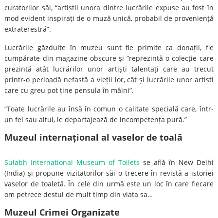
curatorilor săi, “artiștii unora dintre lucrările expuse au fost în
mod evident inspirați de o muză unică, probabil de proveniență
extraterestră”.
Lucrările găzduite în muzeu sunt fie primite ca donații, fie
cumpărate din magazine obscure și “reprezintă o colecție care
prezintă atât lucrărilor unor artiști talentați care au trecut
printr-o perioadă nefastă a vieții lor, cât și lucrările unor artiști
care cu greu pot ține pensula în mâini”.
“Toate lucrările au însă în comun o calitate specială care, într-
un fel sau altul, le departajează de incompetența pură.”
Muzeul internațional al vaselor de toală
Sulabh International Museum of Toilets
se află în New Delhi
(India) și propune vizitatorilor săi o trecere în revistă a istoriei
vaselor de toaletă. În cele din urmă este un loc în care fiecare
om petrece destul de mult timp din viața sa…
Muzeul Crimei Organizate