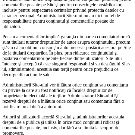
comentariile postate pe Site şi pentru consecinţele postărilor lor,
inclusiv pentru respectarea cerintelor privind protectia datelor cu
caracter personal. Administratorii Site-ului nu au nici un fel de
responsabilitate pentru conţinutul şi comentariile postate de
utilizatori.
Postarea comentariilor implică garanţia din partea comentatorilor că
sunt titularii tuturor drepturilor de autor asupra conţinutului, precum
şi/sau că au obţinut consimţământul necesar postării acestora pe Site
de la titularii drepturilor. În plus, prin ridicarea conţinutului şi
postarea comentariilor pe Site fiecare dintre utilizatorii Site-ului
întelege şi acceptă că este singurul responsabil şi va despăgubi Site-
ul, administratorii acestuia sau terţii pentru orice prejudiciu ce
decurge din acţiunile sale.
Administratorii Site-ului vor înlătura orice conţinut sau comentariu
cu privire la care au fost notificaţi că încalcă drepturilor de
proprietate intelectuală ale terţilor. Administratorii Site-ului îşi
rezervă dreptul de a înlătura orice conţinut sau comentariu fără o
notificare prealabilă a autorului.
Autorii şi utilizatorii acordă Site-ului şi administratorilor acestuia
dreptul de a publica şi utiliza în orice mod conţinutul ridicat şi
comentariile postate, inclusiv, dar fără a se limita la scopuri de
promovare.