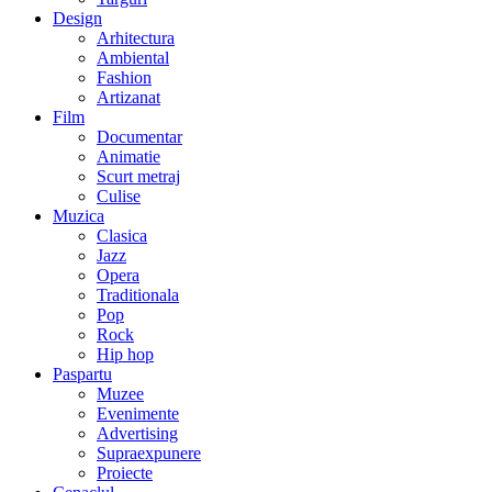
Design
Arhitectura
Ambiental
Fashion
Artizanat
Film
Documentar
Animatie
Scurt metraj
Culise
Muzica
Clasica
Jazz
Opera
Traditionala
Pop
Rock
Hip hop
Paspartu
Muzee
Evenimente
Advertising
Supraexpunere
Proiecte