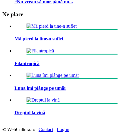
“Nu vreau să mor până nu...
Ne place
Mă pierd la tine-n suflet
Filantropică
Luna îmi plânge pe umăr
Dreptul la vină
© WebCultura.ro |
Contact
|
Log in