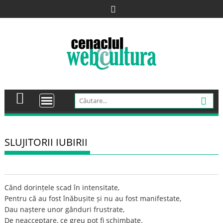
Skip
to
content
SLUJITORII IUBIRII
Când dorințele scad în intensitate,
Pentru că au fost înăbușite și nu au fost manifestate,
Dau naștere unor gânduri frustrate,
De neacceptare, ce greu pot fi schimbate.