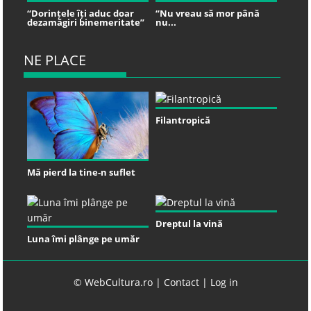
“Dorințele îți aduc doar
“Nu vreau să mor până
dezamăgiri binemeritate”
nu...
NE PLACE
Filantropică
Mă pierd la tine-n suflet
Dreptul la vină
Luna îmi plânge pe umăr
© WebCultura.ro |
Contact
|
Log in