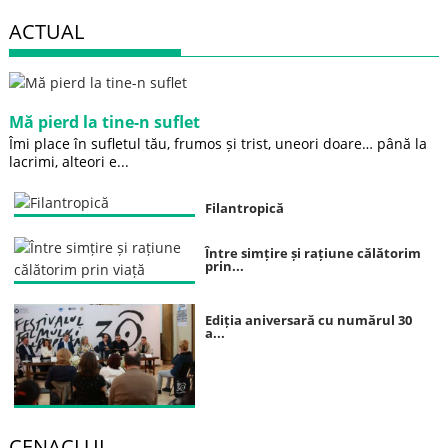
ACTUAL
Mă pierd la tine-n suflet
Îmi place în sufletul tău, frumos și trist, uneori doare… până la
lacrimi, alteori e...
Filantropică
Între simțire și rațiune călătorim
prin...
Ediția aniversară cu numărul 30
a...
CENACLUL