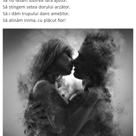
Să nu lăsăm Iubirea fără ajutor,
Să stingem setea dorului arzător,
Să-i dăm trupului dans amețitor,
Să alinăm inima, cu plăcut fior!