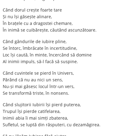
Când dorul crește foarte tare
Și nu își găsește alinare,
În brațele cu a dragostei chemare,
În inimă se cuibărește, căutând ascunzătoare.
Când gândurile de iubire pline,
Se întorc, îmbrăcate în incertitudine,
Loc își caută, în minte, încercând să domine
Al inimii impuls, să-l facă să suspine.
Când cuvintele se pierd în Univers,
Părând că nu au nici un sens,
Nu-și mai găsesc locul într-un vers,
Se transformă triste, în nonsens.
Când slujitorii Iubirii își pierd puterea,
Trupul își pierde catifelarea,
Inimii abia îi mai simți zbaterea,
Sufletul, se luptă din răsputeri, cu dezamăgirea.