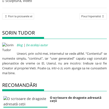
Sculptura
,
Video
Post
Flori la picioarele ei
Pixul hiperralist
navigation
SORIN TUDOR
Blog
|
De același autor
Uneori, prin ochii mei, internetul se vede altfel. “Contentul” se
numeste simplu, “continut”, iar “user generated” capata vagi conotatii
pleonastice de vreme ce El, Userul, nu are incotro: trebuie sa-si fie
Creator al propriei Vieti. Poate ca, intr-o zi, vom ajunge sa ne cunoastem
mai bine.
RECOMANDĂRI
O scrisoare de dragoste adresată
ceții