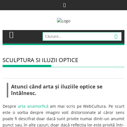
Skip
to
content
SCULPTURA SI ILUZII OPTICE
Atunci când arta și iluziile optice se
întâlnesc.
Despre
arta anamorfică
am mai scris pe WebCultura. Pe scurt
este o vorba despre imagini voit distorsionate al căror sens
poate fi descifrat doar dacă sunt privite numai dintr-un anumit
punct sau, în alte cazuri, doar dacă reflecția lor este privită într-