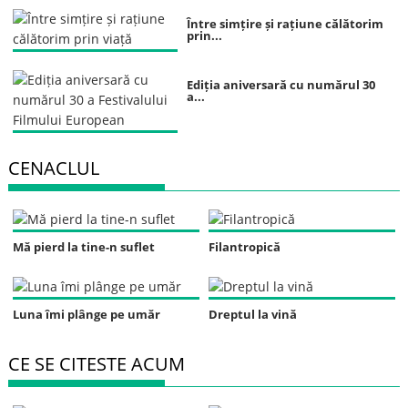
Între simțire și rațiune călătorim
prin...
Ediția aniversară cu numărul 30
a...
CENACLUL
Mă pierd la tine-n suflet
Filantropică
Luna îmi plânge pe umăr
Dreptul la vină
CE SE CITESTE ACUM