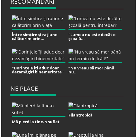
RECOMANDARI
Între simțire și rațiune
“Lumea nu este decât o
călătorim prin...
școală...
“Dorințele îți aduc doar
“Nu vreau să mor până
dezamăgiri binemeritate”
nu...
NE PLACE
Filantropică
Mă pierd la tine-n suflet