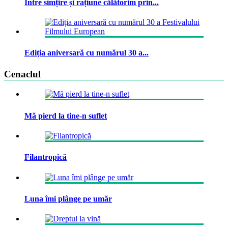
Între simțire și rațiune călătorim prin...
Ediția aniversară cu numărul 30 a...
Cenaclul
Mă pierd la tine-n suflet
Filantropică
Luna îmi plânge pe umăr