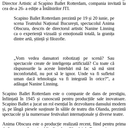
Director Artistic al Scapino Ballet Rotterdam, compania invitată la
cea de-a 26- a ediție a Întâlnirilor JTI.
Scapino Ballet Rotterdam prezintă pe 19 și 20 iunie, pe
scena Teatrului Național București, spectacolul Anima
Obscura, descris de directorul artistic Nanine Linning
ca o experiență vizuală și emoțională totală, la granița
dintre artă, știință și filozofie.
„Vom vedea dansatori robotizați pe scenă? Sau
spectacole create de inteligența artificială? Cu toate că
răspunsurile la aceste întrebări mă fac să mă simt
inconfortabil, nu pot să le ignor. Unde va fi sufletul
uman dacă tehnologia va fi integrată în orice?”, a
adăugat Nanine Linning.
Scapino Ballet Rotterdam este o companie de dans de prestigiu,
înființată în 1945 și cunoscută pentru producțiile sale inovatoare.
Scapino Ballet a jucat un rol esențial în dezvoltarea dansului modern
și, pe lângă piesele susținute în sălile de teatru din Olanda, prezintă
spectacole și la numeroase festivaluri internaționale și diverse teatre.
Anima Obscura este o producție realizată recent, fiind pentru prima