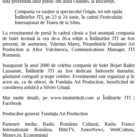
dată prezentată unui public din afara Olandei, la București.
Compania va susține și spectacolul Origin, tot sub egida
Întâlnirilor JTI, pe 23 și 24 iunie, în cadrul Festivalului
Internațional de Teatru de la Sibiu.
La evenimentul de presă în cadrul căruia a fost anunțată compania
de balet invitată la cea de-a 26-a ediție a Întâlnirilor JTI au fost
prezenți, de asemenea, Valerian Mareș, Președintele Fundației Art
Production și Alice Vulcănescu, Communications Manager, JTI
Romania.
Inaugurate în anul 2000 de celebra companie de balet Bejart Ballet
Lausanne, Întâlnirile JTI au fost dedicate îndeosebi dansului,
găzduind coregrafi și trupe celebre. Evenimentul este organizat și în
acest an, ca de obicei, de Fundația Art Production, beneficiind de
consilierea artistică a Silviei Ghiață.
Mai multe detalii, pe www.intalnirilejti.com și Întâlnirile JTI |
Facebook
Producător general: Fundaţia Art Production
Parteneri media: Radio România Cultural, Radio France
Internationale România, BlitzTV, AmosNews, WebCultura,
Money.ro, Economistul