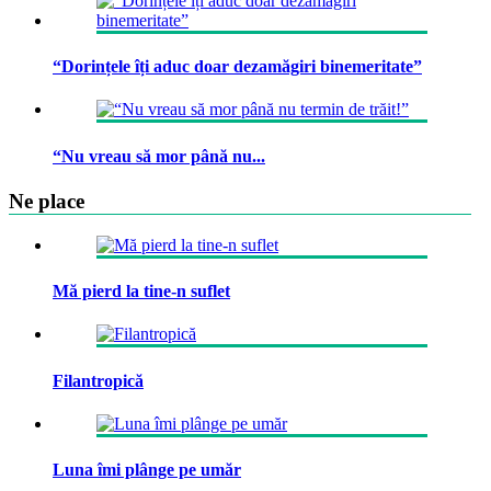
“Dorințele îți aduc doar dezamăgiri binemeritate”
“Nu vreau să mor până nu...
Ne place
Mă pierd la tine-n suflet
Filantropică
Luna îmi plânge pe umăr