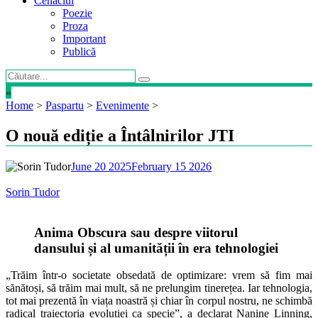
Cenaclul
Poezie
Proza
Important
Publică
»
Home
>
Paspartu
>
Evenimente
>
O nouă ediție a Întâlnirilor JTI
June 20 2025
February 15 2026
Sorin Tudor
Anima Obscura sau despre viitorul
dansului și al umanității în era tehnologiei
„Trăim într-o societate obsedată de optimizare: vrem să fim mai
sănătoși, să trăim mai mult, să ne prelungim tinerețea. Iar tehnologia,
tot mai prezentă în viața noastră și chiar în corpul nostru, ne schimbă
radical traiectoria evoluției ca specie”, a declarat Nanine Linning,