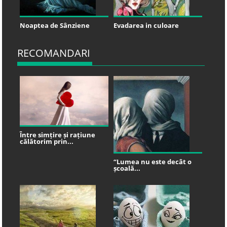
Noaptea de Sânziene
Evadarea in culoare
RECOMANDARI
Între simțire și rațiune
călătorim prin...
“Lumea nu este decât o
școală...