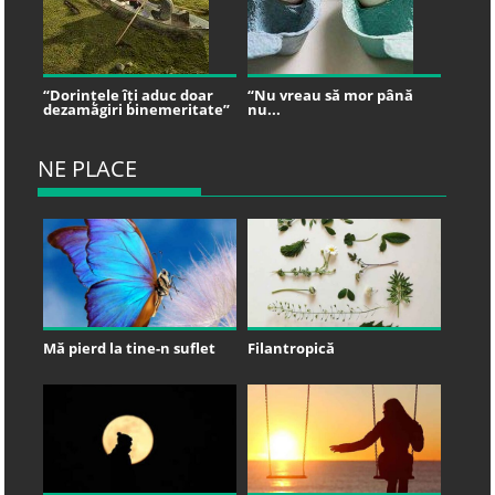
“Dorințele îți aduc doar
“Nu vreau să mor până
dezamăgiri binemeritate”
nu...
NE PLACE
Mă pierd la tine-n suflet
Filantropică