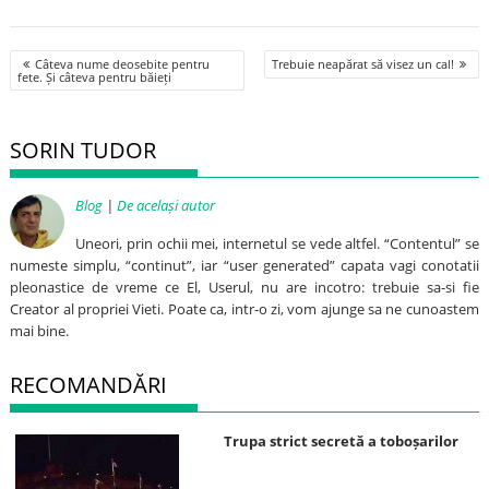
Post
Câteva nume deosebite pentru
Trebuie neapărat să visez un cal!
navigation
fete. Și câteva pentru băieți
SORIN TUDOR
Blog
|
De același autor
Uneori, prin ochii mei, internetul se vede altfel. “Contentul” se
numeste simplu, “continut”, iar “user generated” capata vagi conotatii
pleonastice de vreme ce El, Userul, nu are incotro: trebuie sa-si fie
Creator al propriei Vieti. Poate ca, intr-o zi, vom ajunge sa ne cunoastem
mai bine.
RECOMANDĂRI
Trupa strict secretă a toboșarilor