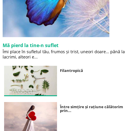
Mă pierd la tine-n suflet
Îmi place în sufletul tău, frumos și trist, uneori doare… până la
lacrimi, alteori e...
Filantropică
Între simțire și rațiune călătorim
prin...