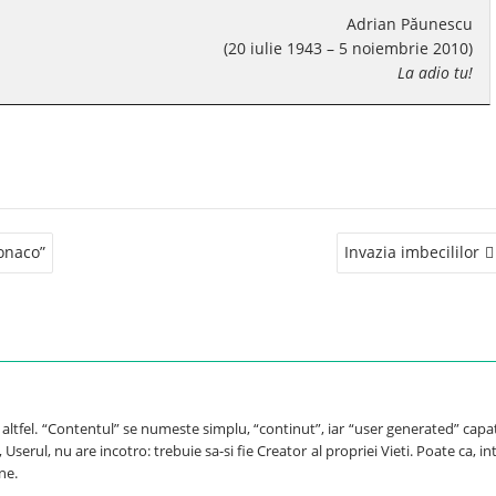
Adrian Păunescu
(20 iulie 1943 – 5 noiembrie 2010)
La adio tu!
onaco”
Invazia imbecililor
e altfel. “Contentul” se numeste simplu, “continut”, iar “user generated” capa
Userul, nu are incotro: trebuie sa-si fie Creator al propriei Vieti. Poate ca, int
ne.