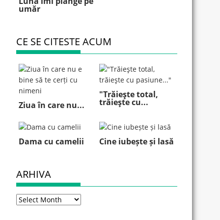
Luna îmi plânge pe
umăr
CE SE CITESTE ACUM
"Trăieşte total,
trăieşte cu...
Ziua în care nu...
Dama cu camelii
Cine iubește și lasă
ARHIVA
Arhiva