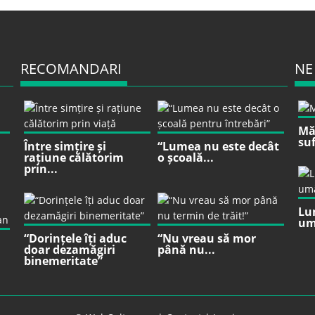
RECOMANDARI
NE
Mă 
suf
Între simțire și
“Lumea nu este decât
rațiune călătorim
o școală...
prin...
Lu
um
“Dorințele îți aduc
“Nu vreau să mor
doar dezamăgiri
până nu...
binemeritate”