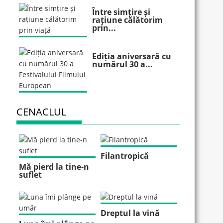
Între simțire și
rațiune călătorim
prin...
Ediția aniversară cu
numărul 30 a...
CENACLUL
Filantropică
Mă pierd la tine-n
suflet
Dreptul la vină