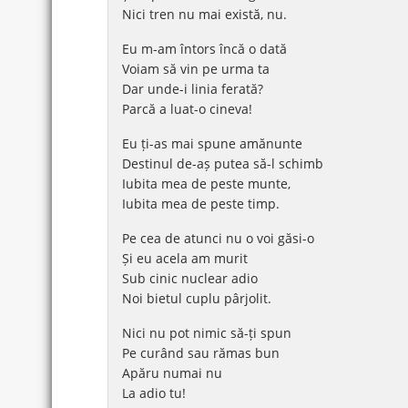
Nici tren nu mai există, nu.
Eu m-am întors încă o dată
Voiam să vin pe urma ta
Dar unde-i linia ferată?
Parcă a luat-o cineva!
Eu ți-as mai spune amănunte
Destinul de-aș putea să-l schimb
Iubita mea de peste munte,
Iubita mea de peste timp.
Pe cea de atunci nu o voi găsi-o
Și eu acela am murit
Sub cinic nuclear adio
Noi bietul cuplu pârjolit.
Nici nu pot nimic să-ți spun
Pe curând sau rămas bun
Apăru numai nu
La adio tu!