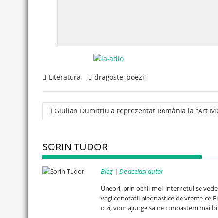
Literatura
dragoste
,
poezii
Post
Giulian Dumitriu a reprezentat România la “Art M
navigation
SORIN TUDOR
Blog
|
De același autor
Uneori, prin ochii mei, internetul se ved
vagi conotatii pleonastice de vreme ce El, 
o zi, vom ajunge sa ne cunoastem mai bi