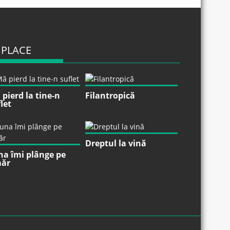
 PLACE
pierd la tine-n
Filantropică
let
Dreptul la vină
na îmi plânge pe
ăr