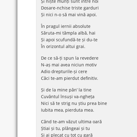
Și niște munți sunt între noi
Dosare-nchise triste garduri
Și nici n-o să mai vină apoi.
În pragul iernii absolute
Săruta-mi tâmpla albă, hai
Și apoi scufundă-te și du-te
În orizontul altui grai.
De ce să-ți spun la revedere
N-aș mai avea niciun motiv
Adio drepturile-și cere
Căci te-am pierdut definitiv.
Și de la mine pân’ la tine
Cuvântul însuși va-ngheța
Nici să te strig nu știu prea bine
Iubita mea, pierduta mea.
Când te-am văzut ultima oară
Știai și tu, plângeai și tu
Și ai plecat cu tot cu gară