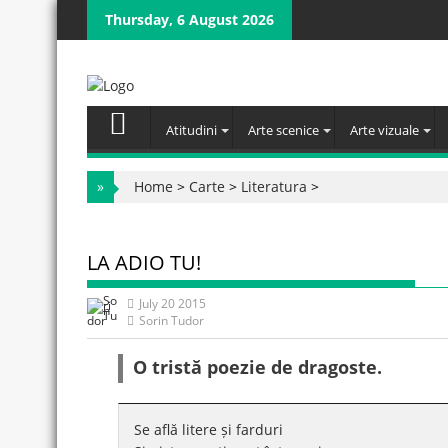
Skip
Thursday, 6 August 2026
to
content
Atitudini
Arte scenice
Arte vizuale
»
Home
>
Carte
>
Literatura
>
LA ADIO TU!
July 20 2015
Sorin Tudor
O tristă poezie de dragoste.
Se află litere și farduri