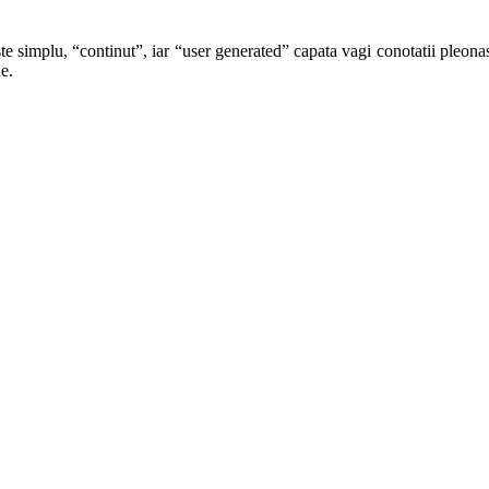
te simplu, “continut”, iar “user generated” capata vagi conotatii pleonast
e.