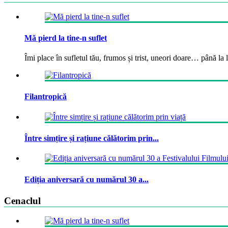
Mă pierd la tine-n suflet
Îmi place în sufletul tău, frumos și trist, uneori doare… până la la
Filantropică
Între simțire și rațiune călătorim prin...
Ediția aniversară cu numărul 30 a...
Cenaclul