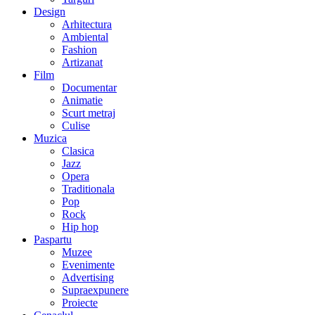
Design
Arhitectura
Ambiental
Fashion
Artizanat
Film
Documentar
Animatie
Scurt metraj
Culise
Muzica
Clasica
Jazz
Opera
Traditionala
Pop
Rock
Hip hop
Paspartu
Muzee
Evenimente
Advertising
Supraexpunere
Proiecte