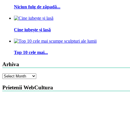
Niciun fulg de zăpadă...
Cine iubește și lasă
Top 10 cele mai...
Arhiva
Arhiva
Prietenii WebCultura