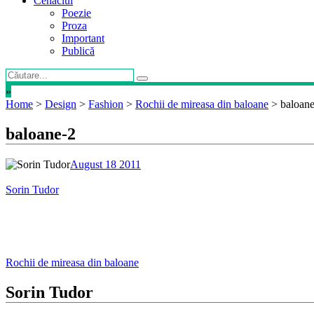
Cenaclul
Poezie
Proza
Important
Publică
»
Home
>
Design
>
Fashion
>
Rochii de mireasa din baloane
>
baloan
baloane-2
August 18 2011
Sorin Tudor
Post
Rochii de mireasa din baloane
navigation
Sorin Tudor